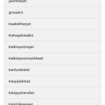
Juuriharjat
Jynssärit
Kaakeliharjat
Kahvajätesäkit
Kalkinpoistajat
Kalkinpoistosuihkeet
Karhunkielet
Kärpäslätkät
Käsipyyherullat
Käsitiskiaineet