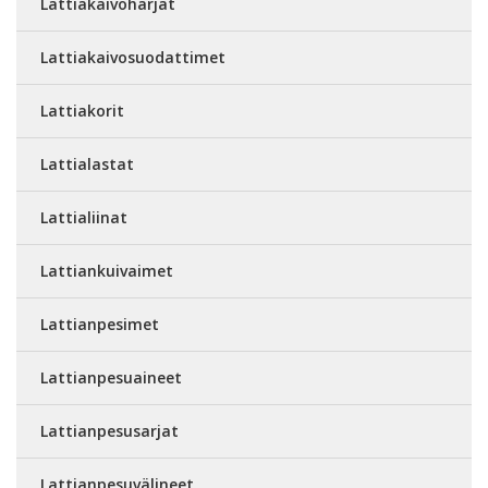
Lattiakaivoharjat
Lattiakaivosuodattimet
Lattiakorit
Lattialastat
Lattialiinat
Lattiankuivaimet
Lattianpesimet
Lattianpesuaineet
Lattianpesusarjat
Lattianpesuvälineet