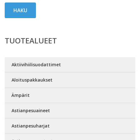
HAKU
TUOTEALUEET
Aktiivihiilisuodattimet
Aloituspakkaukset
Ämpärit
Astianpesuaineet
Astianpesuharjat