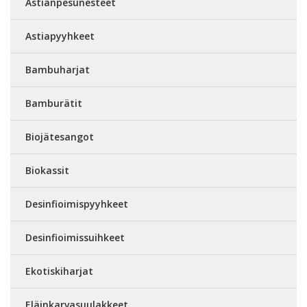
Astianpesunesteet
Astiapyyhkeet
Bambuharjat
Bamburätit
Biojätesangot
Biokassit
Desinfioimispyyhkeet
Desinfioimissuihkeet
Ekotiskiharjat
Eläinkarvasuulakkeet