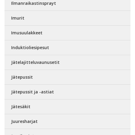
Ilmanraikastinsprayt
Imurit
Imusuulakkeet
Induktioliesipesut
Jätelajitteluvaunusetit
Jätepussit
Jätepussit ja -astiat
Jätesäkit
Juuresharjat