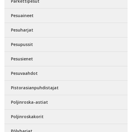
Parkettipesut
Pesuaineet
Pesuharjat
Pesupussit
Pesusienet
Pesuvaahdot
Pistorasianpuhdistajat
Poljinroska-astiat
Poljinroskakorit
Pölyharjat