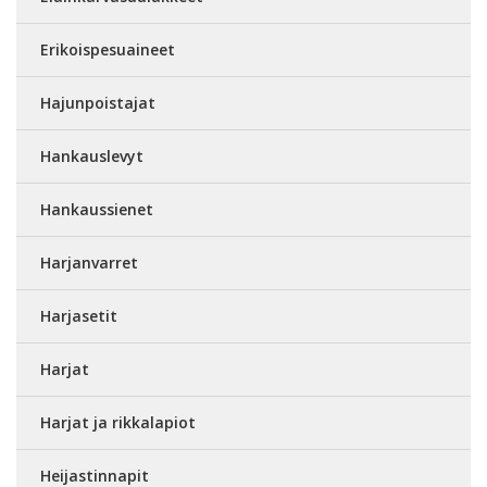
Erikoispesuaineet
Hajunpoistajat
Hankauslevyt
Hankaussienet
Harjanvarret
Harjasetit
Harjat
Harjat ja rikkalapiot
Heijastinnapit