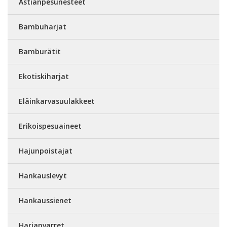
Astianpesunesteet
Bambuharjat
Bamburätit
Ekotiskiharjat
Eläinkarvasuulakkeet
Erikoispesuaineet
Hajunpoistajat
Hankauslevyt
Hankaussienet
Harjanvarret