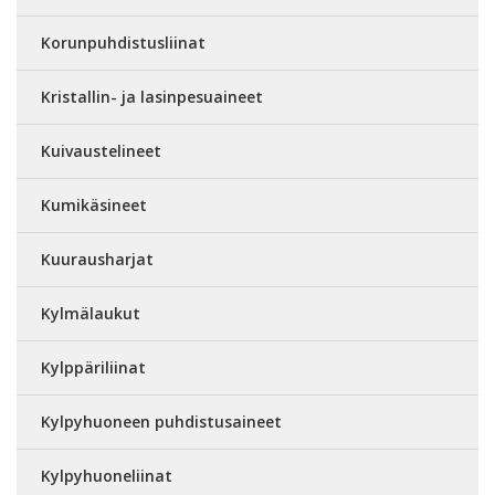
Korunpuhdistusliinat
Kristallin- ja lasinpesuaineet
Kuivaustelineet
Kumikäsineet
Kuurausharjat
Kylmälaukut
Kylppäriliinat
Kylpyhuoneen puhdistusaineet
Kylpyhuoneliinat