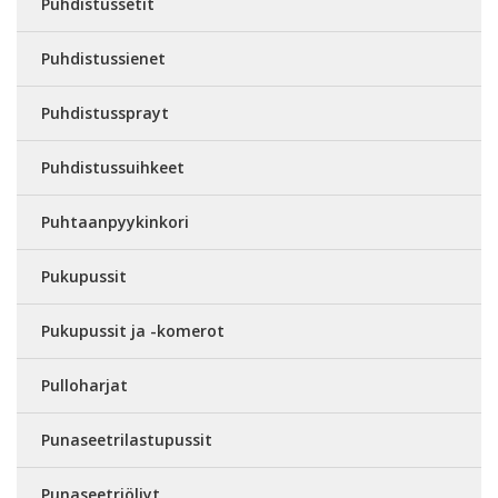
Puhdistussetit
Puhdistussienet
Puhdistussprayt
Puhdistussuihkeet
Puhtaanpyykinkori
Pukupussit
Pukupussit ja -komerot
Pulloharjat
Punaseetrilastupussit
Punaseetriöljyt