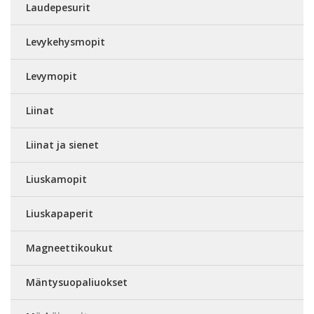
Laudepesurit
Levykehysmopit
Levymopit
Liinat
Liinat ja sienet
Liuskamopit
Liuskapaperit
Magneettikoukut
Mäntysuopaliuokset