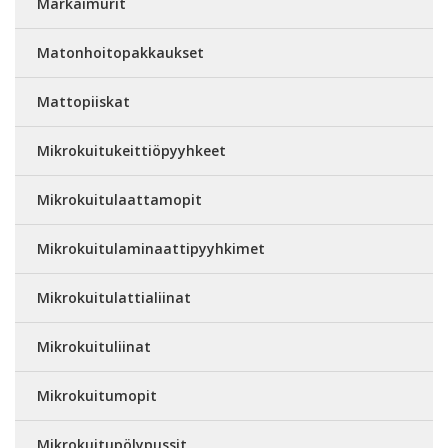
Märkäimurit
Matonhoitopakkaukset
Mattopiiskat
Mikrokuitukeittiöpyyhkeet
Mikrokuitulaattamopit
Mikrokuitulaminaattipyyhkimet
Mikrokuitulattialiinat
Mikrokuituliinat
Mikrokuitumopit
Mikrokuitupölypussit