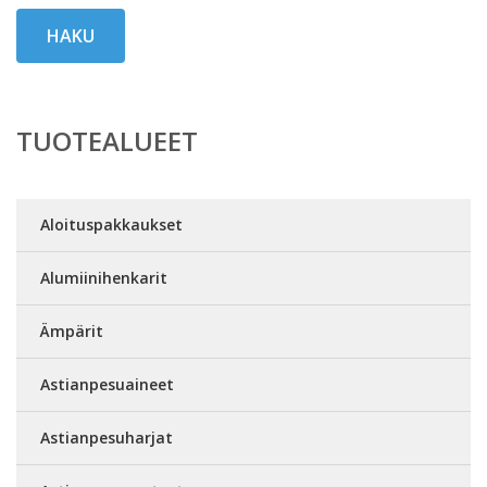
HAKU
TUOTEALUEET
Aloituspakkaukset
Alumiinihenkarit
Ämpärit
Astianpesuaineet
Astianpesuharjat