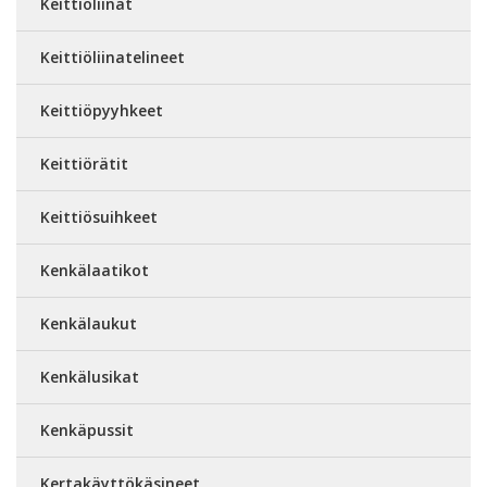
Keittiöliinat
Keittiöliinatelineet
Keittiöpyyhkeet
Keittiörätit
Keittiösuihkeet
Kenkälaatikot
Kenkälaukut
Kenkälusikat
Kenkäpussit
Kertakäyttökäsineet