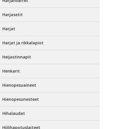
Harjanvarret
Harjasetit
Harjat
Harjat ja rikkalapiot
Heijastinnapit
Henkarit
Hienopesuaineet
Hienopesunesteet
Hihalaudat
Hiilihapotuslaiteet