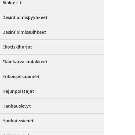
Biokassit
Desinfioimispyyhkeet
Desinfioimissuihkeet
Ekotiskiharjat
Eläinkarvasuulakkeet
Erikoispesuaineet
Hajunpoistajat
Hankauslevyt
Hankaussienet