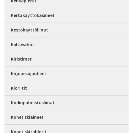
Kenkäpussit
Kertakäyttökäsineet
Kestokäyttöliinat
Kiiltovahat
Kiristimet
Kirjopesujauheet
Kloriitit
Kodinpuhdistusliinat
Konetiskiaineet
Konetiskitabletit