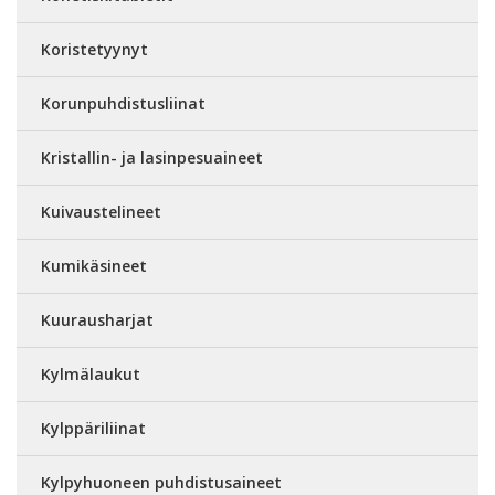
Koristetyynyt
Korunpuhdistusliinat
Kristallin- ja lasinpesuaineet
Kuivaustelineet
Kumikäsineet
Kuurausharjat
Kylmälaukut
Kylppäriliinat
Kylpyhuoneen puhdistusaineet