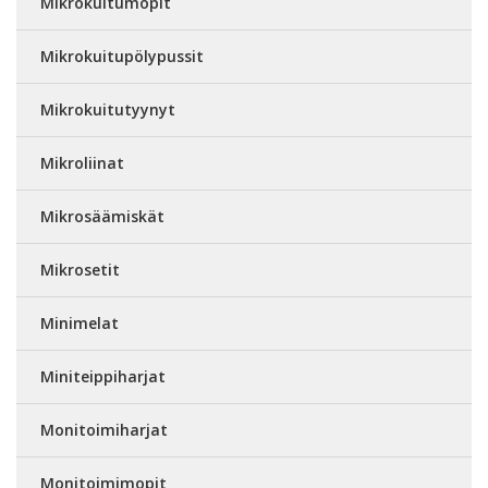
Mikrokuitumopit
Mikrokuitupölypussit
Mikrokuitutyynyt
Mikroliinat
Mikrosäämiskät
Mikrosetit
Minimelat
Miniteippiharjat
Monitoimiharjat
Monitoimimopit