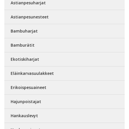
Astianpesuharjat
Astianpesunesteet
Bambuharjat
Bamburätit
Ekotiskiharjat
Eläinkarvasuulakkeet
Erikoispesuaineet
Hajunpoistajat
Hankauslevyt