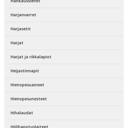
Hankaussienet
Harjanvarret
Harjasetit
Harjat
Harjat ja rikkalapiot
Heijastinnapit
Hienopesuaineet
Hienopesunesteet
Hihalaudat
Hiilihapotuslaiteet