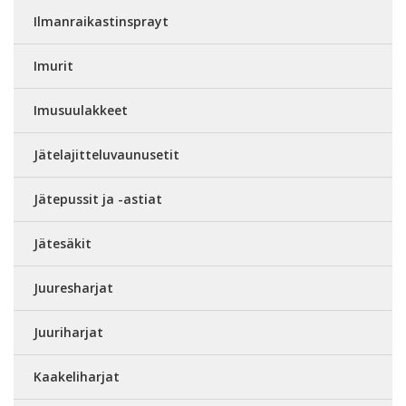
Ilmanraikastinsprayt
Imurit
Imusuulakkeet
Jätelajitteluvaunusetit
Jätepussit ja -astiat
Jätesäkit
Juuresharjat
Juuriharjat
Kaakeliharjat