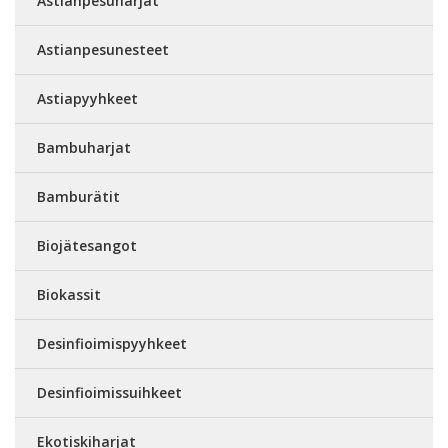
Astianpesuharjat
Astianpesunesteet
Astiapyyhkeet
Bambuharjat
Bamburätit
Biojätesangot
Biokassit
Desinfioimispyyhkeet
Desinfioimissuihkeet
Ekotiskiharjat