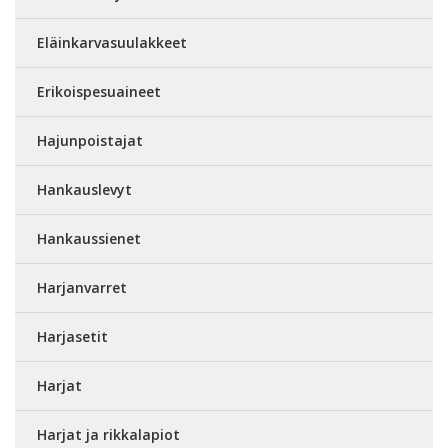
Eläinkarvasuulakkeet
Erikoispesuaineet
Hajunpoistajat
Hankauslevyt
Hankaussienet
Harjanvarret
Harjasetit
Harjat
Harjat ja rikkalapiot