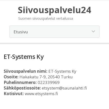
Siivouspalvelu24
Suomen siivouspalvelut vertailussa
ET-Systems Ky
Siivouspalvelun nimi:
ET-Systems Ky
Osoite:
Hakakatu 7-9, 20540 Turku
Puhelinnumero:
022339969
Sähköpostiosoite:
etsystem@saunalahti.fi
Kotisivut:
www.etsystems.fi