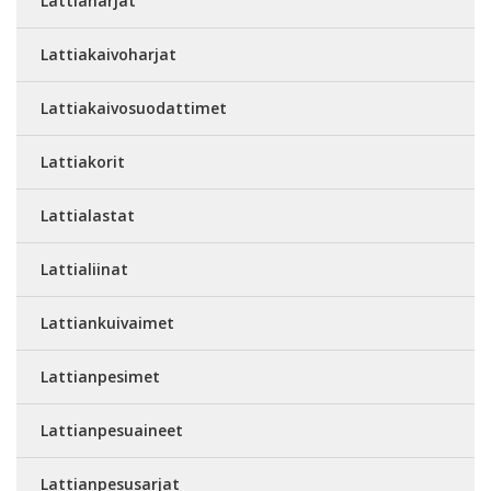
Lattiaharjat
Lattiakaivoharjat
Lattiakaivosuodattimet
Lattiakorit
Lattialastat
Lattialiinat
Lattiankuivaimet
Lattianpesimet
Lattianpesuaineet
Lattianpesusarjat