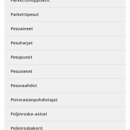
Parkettimoppisetit
Parkettipesut
Pesuaineet
Pesuharjat
Pesupussit
Pesusienet
Pesuvaahdot
Pistorasianpuhdistajat
Poljinroska-astiat
Poljinroskakorit