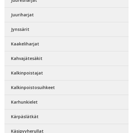
Juuresharjat
Juuriharjat
Jynssärit
Kaakeliharjat
Kahvajätesäkit
Kalkinpoistajat
Kalkinpoistosuihkeet
Karhunkielet
Kärpäslätkät
Käsipyyherullat