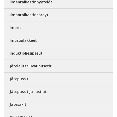
Ilmanraikastinhyytelöt
Ilmanraikastinsprayt
Imurit
Imusuulakkeet
Induktioliesipesut
Jätelajitteluvaunusetit
Jätepussit
Jätepussit ja -astiat
Jätesäkit