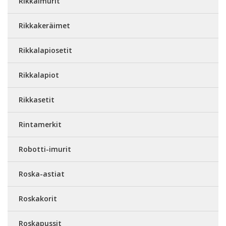
Rikkaimurit
Rikkakeräimet
Rikkalapiosetit
Rikkalapiot
Rikkasetit
Rintamerkit
Robotti-imurit
Roska-astiat
Roskakorit
Roskapussit