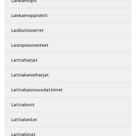
Lankamopit
Lankamoppisetit
Lasikuituvarret
Lasinpesunesteet
Lattiaharjat
Lattiakaivoharjat
Lattiakaivosuodattimet
Lattiakorit
Lattialastat
Lattialiinat