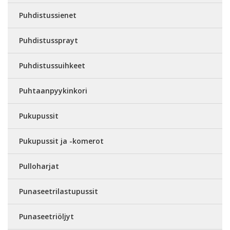
Puhdistussienet
Puhdistussprayt
Puhdistussuihkeet
Puhtaanpyykinkori
Pukupussit
Pukupussit ja -komerot
Pulloharjat
Punaseetrilastupussit
Punaseetriöljyt