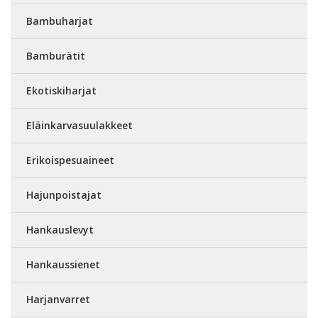
Bambuharjat
Bamburätit
Ekotiskiharjat
Eläinkarvasuulakkeet
Erikoispesuaineet
Hajunpoistajat
Hankauslevyt
Hankaussienet
Harjanvarret