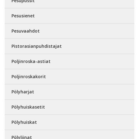
Pesupussit
Pesusienet
Pesuvaahdot
Pistorasianpuhdistajat
Poljinroska-astiat
Poljinroskakorit
Pölyharjat
Pölyhuiskasetit
Pölyhuiskat
Pölyliinat