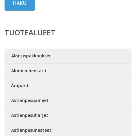
HAKU
TUOTEALUEET
Aloituspakkaukset
Alumiinihenkarit
Ämpärit
Astianpesuaineet
Astianpesuharjat
Astianpesunesteet