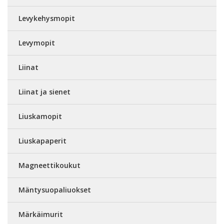
Levykehysmopit
Levymopit
Liinat
Liinat ja sienet
Liuskamopit
Liuskapaperit
Magneettikoukut
Mäntysuopaliuokset
Märkäimurit