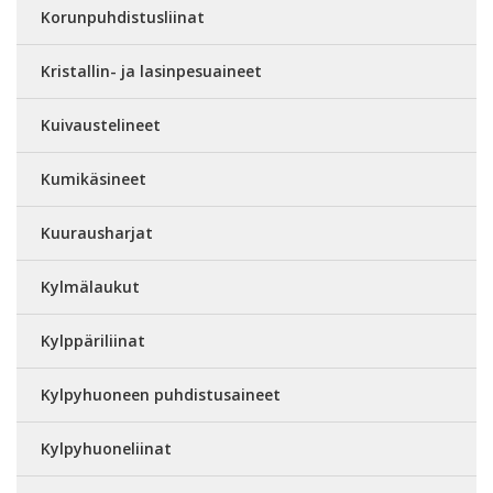
Korunpuhdistusliinat
Kristallin- ja lasinpesuaineet
Kuivaustelineet
Kumikäsineet
Kuurausharjat
Kylmälaukut
Kylppäriliinat
Kylpyhuoneen puhdistusaineet
Kylpyhuoneliinat