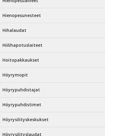
Hienopesuaineet
Hienopesunesteet
Hihalaudat
Hiilihapotuslaiteet
Hoitopakkaukset
Höyrymopit
Höyrypuhdistajat
Höyrypuhdistimet
Höyrysilityskeskukset
Höyrysilityslaudat