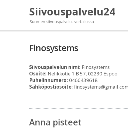
Siivouspalvelu24
Suomen siivouspalvelut vertailussa
Finosystems
Siivouspalvelun nimi:
Finosystems
Osoite:
Nelikkotie 1 B 57, 02230 Espoo
Puhelinnumero:
0466439618
Sähköpostiosoite:
finosystems@gmail.co
Anna pisteet