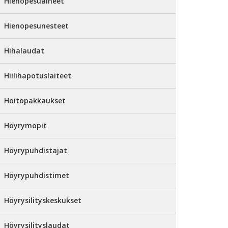
Hienopesuaineet
Hienopesunesteet
Hihalaudat
Hiilihapotuslaiteet
Hoitopakkaukset
Höyrymopit
Höyrypuhdistajat
Höyrypuhdistimet
Höyrysilityskeskukset
Höyrysilityslaudat