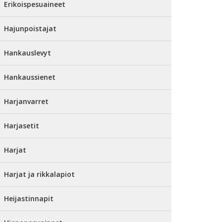
Erikoispesuaineet
Hajunpoistajat
Hankauslevyt
Hankaussienet
Harjanvarret
Harjasetit
Harjat
Harjat ja rikkalapiot
Heijastinnapit