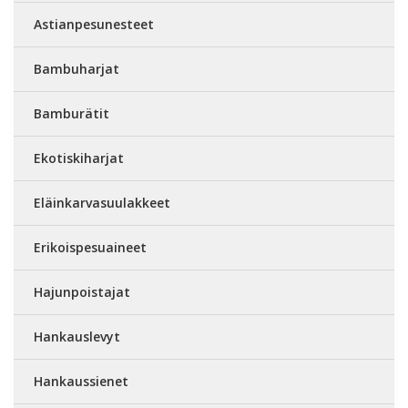
Astianpesunesteet
Bambuharjat
Bamburätit
Ekotiskiharjat
Eläinkarvasuulakkeet
Erikoispesuaineet
Hajunpoistajat
Hankauslevyt
Hankaussienet