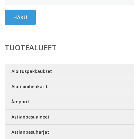
HAKU
TUOTEALUEET
Aloituspakkaukset
Alumiinihenkarit
Ämpärit
Astianpesuaineet
Astianpesuharjat