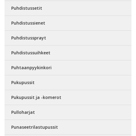
Puhdistussetit
Puhdistussienet
Puhdistussprayt
Puhdistussuihkeet
Puhtaanpyykinkori
Pukupussit
Pukupussit ja -komerot
Pulloharjat
Punaseetrilastupussit