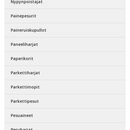
Nypynpoistajat
Painepesurit
Paineruiskupullot
Paneeliharjat
Paperikorit
Parkettiharjat
Parkettimopit
Parkettipesut
Pesuaineet
Pesuharjat