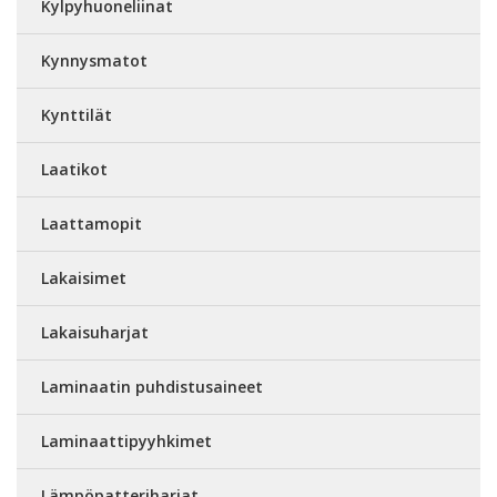
Kylpyhuoneliinat
Kynnysmatot
Kynttilät
Laatikot
Laattamopit
Lakaisimet
Lakaisuharjat
Laminaatin puhdistusaineet
Laminaattipyyhkimet
Lämpöpatteriharjat