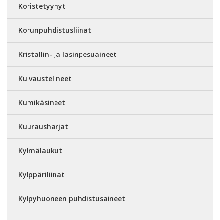
Koristetyynyt
Korunpuhdistusliinat
Kristallin- ja lasinpesuaineet
Kuivaustelineet
Kumikäsineet
Kuurausharjat
Kylmälaukut
Kylppäriliinat
Kylpyhuoneen puhdistusaineet