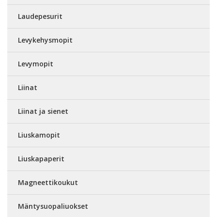
Laudepesurit
Levykehysmopit
Levymopit
Liinat
Liinat ja sienet
Liuskamopit
Liuskapaperit
Magneettikoukut
Mäntysuopaliuokset