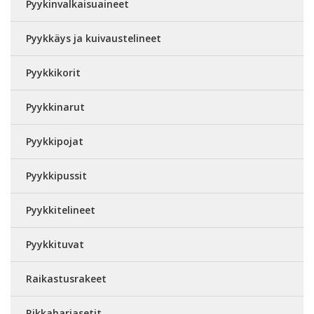
Pyykinvalkaisuaineet
Pyykkäys ja kuivaustelineet
Pyykkikorit
Pyykkinarut
Pyykkipojat
Pyykkipussit
Pyykkitelineet
Pyykkituvat
Raikastusrakeet
Rikkaharjasetit