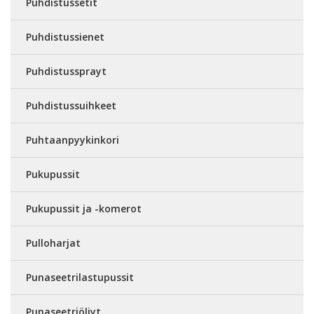
Puhdistussetit
Puhdistussienet
Puhdistussprayt
Puhdistussuihkeet
Puhtaanpyykinkori
Pukupussit
Pukupussit ja -komerot
Pulloharjat
Punaseetrilastupussit
Punaseetriöljyt