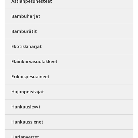
Astianpesunesteet
Bambuharjat
Bamburätit
Ekotiskiharjat
Eläinkarvasuulakkeet
Erikoispesuaineet
Hajunpoistajat
Hankauslevyt
Hankaussienet
Harjanvarret