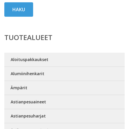
HAKU
TUOTEALUEET
Aloituspakkaukset
Alumiinihenkarit
Ämpärit
Astianpesuaineet
Astianpesuharjat