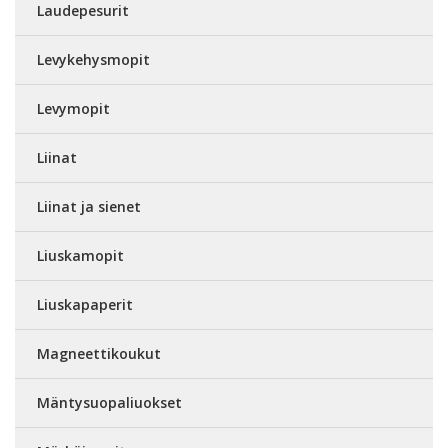
Laudepesurit
Levykehysmopit
Levymopit
Liinat
Liinat ja sienet
Liuskamopit
Liuskapaperit
Magneettikoukut
Mäntysuopaliuokset