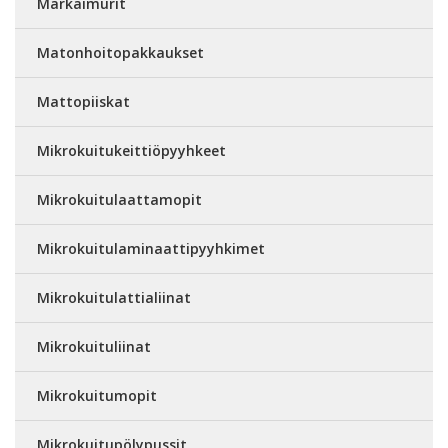
Märkäimurit
Matonhoitopakkaukset
Mattopiiskat
Mikrokuitukeittiöpyyhkeet
Mikrokuitulaattamopit
Mikrokuitulaminaattipyyhkimet
Mikrokuitulattialiinat
Mikrokuituliinat
Mikrokuitumopit
Mikrokuitupölypussit