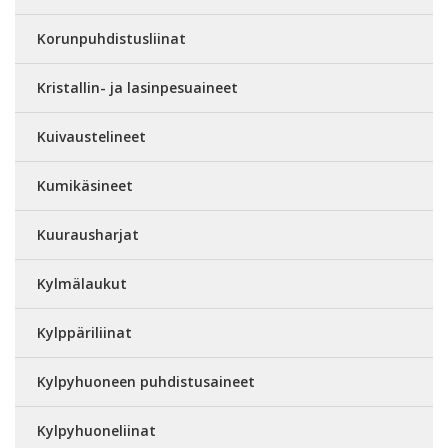
Korunpuhdistusliinat
Kristallin- ja lasinpesuaineet
Kuivaustelineet
Kumikäsineet
Kuurausharjat
Kylmälaukut
Kylppäriliinat
Kylpyhuoneen puhdistusaineet
Kylpyhuoneliinat