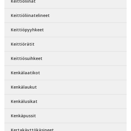
Keittiöliinat
Keittiöliinatelineet
Keittiöpyyhkeet
Keittiörätit
Keittiösuihkeet
Kenkälaatikot
Kenkälaukut
Kenkälusikat
Kenkäpussit
Kertakäyttökäsineet