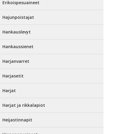
Erikoispesuaineet
Hajunpoistajat
Hankauslevyt
Hankaussienet
Harjanvarret
Harjasetit
Harjat
Harjat ja rikkalapiot
Heijastinnapit