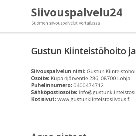
Siivouspalvelu24
Suomen siivouspalvelut vertailussa
Gustun Kiinteistöhoito ja
Siivouspalvelun nimi:
Gustun Kiinteistöhoit
Osoite:
Kuparijärventie 286, 08700 Lohja
Puhelinnumero:
0400474712
Sähköpostiosoite:
info@gustunkiinteistosii
Kotisivut:
www.gustunkiinteistosiivous.fi