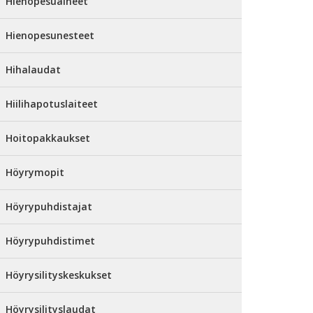
Hienopesuaineet
Hienopesunesteet
Hihalaudat
Hiilihapotuslaiteet
Hoitopakkaukset
Höyrymopit
Höyrypuhdistajat
Höyrypuhdistimet
Höyrysilityskeskukset
Höyrysilityslaudat