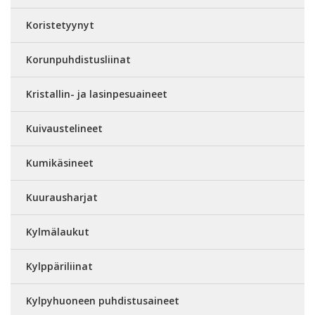
Koristetyynyt
Korunpuhdistusliinat
Kristallin- ja lasinpesuaineet
Kuivaustelineet
Kumikäsineet
Kuurausharjat
Kylmälaukut
Kylppäriliinat
Kylpyhuoneen puhdistusaineet