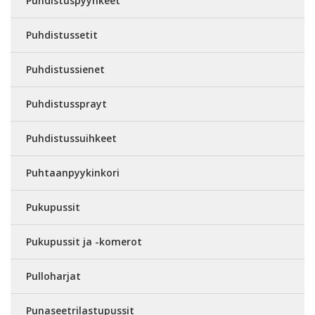
Puhdistuspyyhkeet
Puhdistussetit
Puhdistussienet
Puhdistussprayt
Puhdistussuihkeet
Puhtaanpyykinkori
Pukupussit
Pukupussit ja -komerot
Pulloharjat
Punaseetrilastupussit