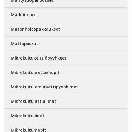
Mäntysuopaliuokset
Märkäimurit
Matonhoitopakkaukset
Mattopiiskat
Mikrokuitukeittiöpyyhkeet
Mikrokuitulaattamopit
Mikrokuitulaminaattipyyhkimet
Mikrokuitulattialiinat
Mikrokuituliinat
Mikrokuitumopit