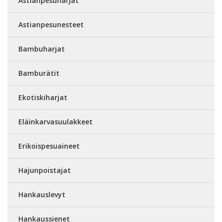
Astianpesuharjat
Astianpesunesteet
Bambuharjat
Bamburätit
Ekotiskiharjat
Eläinkarvasuulakkeet
Erikoispesuaineet
Hajunpoistajat
Hankauslevyt
Hankaussienet