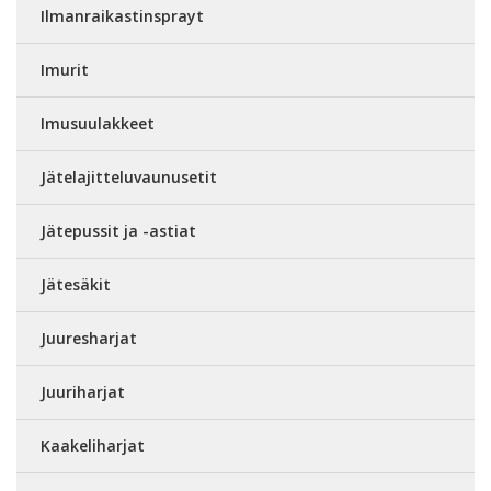
Ilmanraikastinsprayt
Imurit
Imusuulakkeet
Jätelajitteluvaunusetit
Jätepussit ja -astiat
Jätesäkit
Juuresharjat
Juuriharjat
Kaakeliharjat