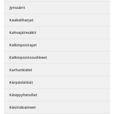
Jynssärit
Kaakeliharjat
Kahvajätesäkit
Kalkinpoistajat
Kalkinpoistosuihkeet
Karhunkielet
Kärpäslätkät
Käsipyyherullat
Käsitiskiaineet