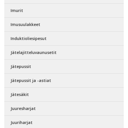
Imurit
Imusuulakkeet
Induktioliesipesut
Jätelajitteluvaunusetit
Jätepussit
Jätepussit ja -astiat
Jätesäkit
Juuresharjat
Juuriharjat