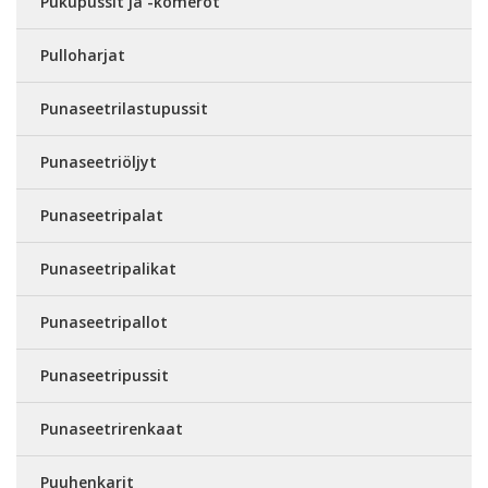
Pukupussit ja -komerot
Pulloharjat
Punaseetrilastupussit
Punaseetriöljyt
Punaseetripalat
Punaseetripalikat
Punaseetripallot
Punaseetripussit
Punaseetrirenkaat
Puuhenkarit