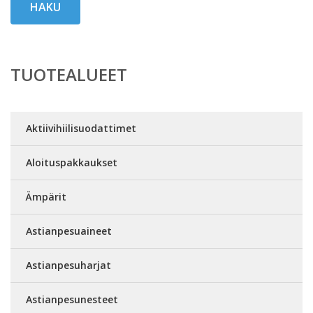
HAKU
TUOTEALUEET
Aktiivihiilisuodattimet
Aloituspakkaukset
Ämpärit
Astianpesuaineet
Astianpesuharjat
Astianpesunesteet