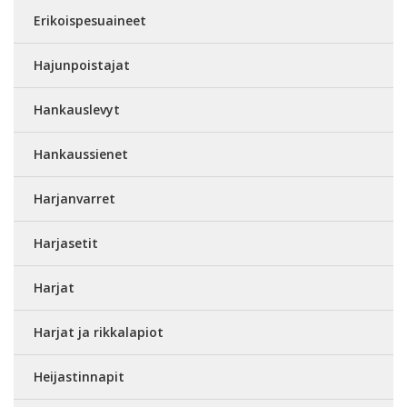
Erikoispesuaineet
Hajunpoistajat
Hankauslevyt
Hankaussienet
Harjanvarret
Harjasetit
Harjat
Harjat ja rikkalapiot
Heijastinnapit