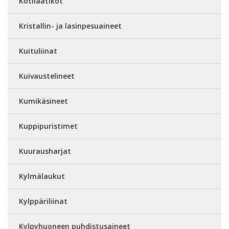
Kotilaatikot
Kristallin- ja lasinpesuaineet
Kuituliinat
Kuivaustelineet
Kumikäsineet
Kuppipuristimet
Kuurausharjat
Kylmälaukut
Kylppäriliinat
Kylpyhuoneen puhdistusaineet