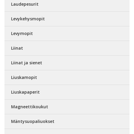
Laudepesurit
Levykehysmopit
Levymopit
Liinat
Liinat ja sienet
Liuskamopit
Liuskapaperit
Magneettikoukut
Mäntysuopaliuokset