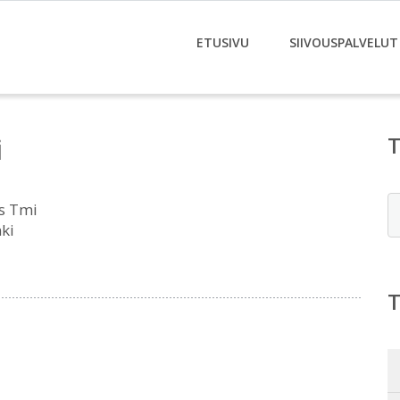
ETUSIVU
SIIVOUSPALVELUT
i
E
us Tmi
ki