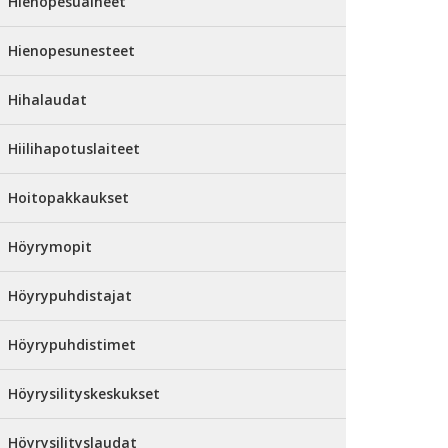
Hienopesuaineet
Hienopesunesteet
Hihalaudat
Hiilihapotuslaiteet
Hoitopakkaukset
Höyrymopit
Höyrypuhdistajat
Höyrypuhdistimet
Höyrysilityskeskukset
Höyrysilityslaudat