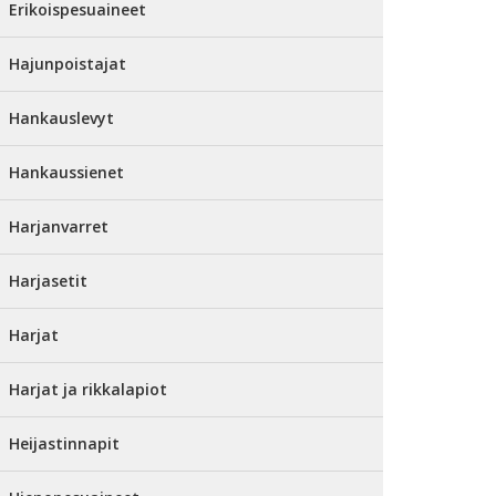
Erikoispesuaineet
Hajunpoistajat
Hankauslevyt
Hankaussienet
Harjanvarret
Harjasetit
Harjat
Harjat ja rikkalapiot
Heijastinnapit