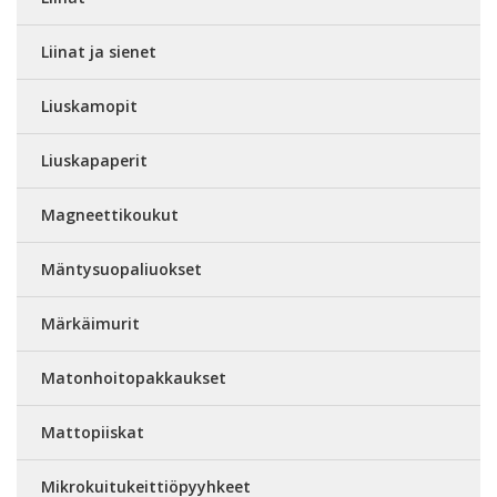
Liinat ja sienet
Liuskamopit
Liuskapaperit
Magneettikoukut
Mäntysuopaliuokset
Märkäimurit
Matonhoitopakkaukset
Mattopiiskat
Mikrokuitukeittiöpyyhkeet