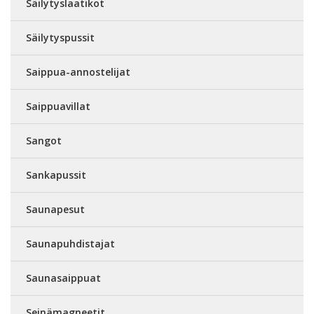
Säilytyslaatikot
Säilytyspussit
Saippua-annostelijat
Saippuavillat
Sangot
Sankapussit
Saunapesut
Saunapuhdistajat
Saunasaippuat
Seinämagneetit