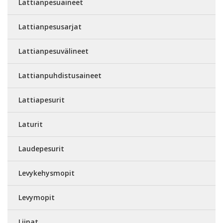
Lattianpesuaineet
Lattianpesusarjat
Lattianpesuvälineet
Lattianpuhdistusaineet
Lattiapesurit
Laturit
Laudepesurit
Levykehysmopit
Levymopit
Liinat