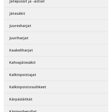
Jätepussit ja -astiat
Jätesäkit
Juuresharjat
Juuriharjat
Kaakeliharjat
Kahvajätesäkit
Kalkinpoistajat
Kalkinpoistosuihkeet
Kärpäslätkät
Käsipyyherullat