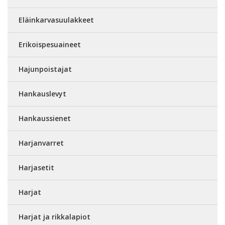
Eläinkarvasuulakkeet
Erikoispesuaineet
Hajunpoistajat
Hankauslevyt
Hankaussienet
Harjanvarret
Harjasetit
Harjat
Harjat ja rikkalapiot