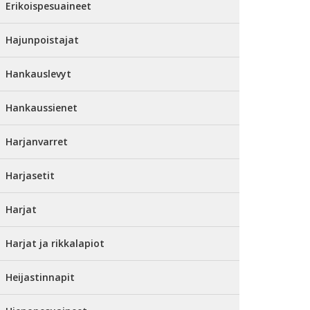
Erikoispesuaineet
Hajunpoistajat
Hankauslevyt
Hankaussienet
Harjanvarret
Harjasetit
Harjat
Harjat ja rikkalapiot
Heijastinnapit