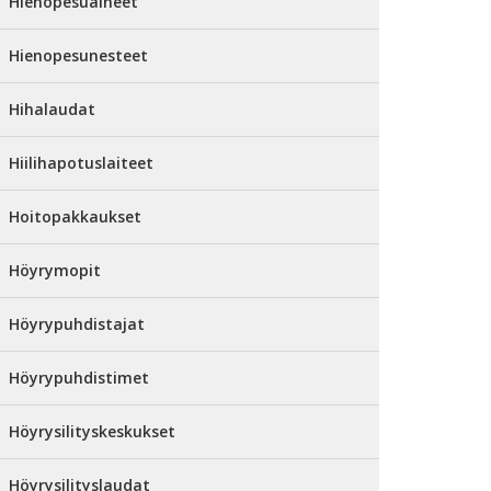
Hienopesuaineet
Hienopesunesteet
Hihalaudat
Hiilihapotuslaiteet
Hoitopakkaukset
Höyrymopit
Höyrypuhdistajat
Höyrypuhdistimet
Höyrysilityskeskukset
Höyrysilityslaudat