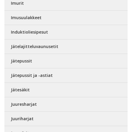
Imurit
Imusuulakkeet
Induktioliesipesut
Jätelajitteluvaunusetit
Jätepussit
Jätepussit ja -astiat
Jätesäkit
Juuresharjat
Juuriharjat