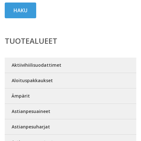
HAKU
TUOTEALUEET
Aktiivihiilisuodattimet
Aloituspakkaukset
Ämpärit
Astianpesuaineet
Astianpesuharjat