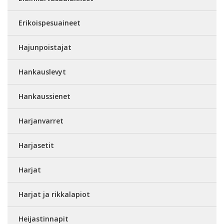
Erikoispesuaineet
Hajunpoistajat
Hankauslevyt
Hankaussienet
Harjanvarret
Harjasetit
Harjat
Harjat ja rikkalapiot
Heijastinnapit