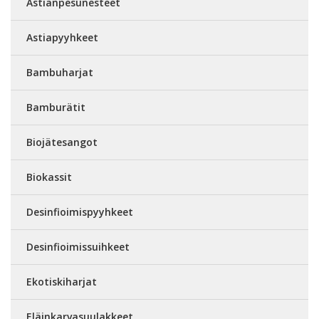
Astianpesunesteet
Astiapyyhkeet
Bambuharjat
Bamburätit
Biojätesangot
Biokassit
Desinfioimispyyhkeet
Desinfioimissuihkeet
Ekotiskiharjat
Eläinkarvasuulakkeet