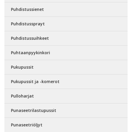
Puhdistussienet
Puhdistussprayt
Puhdistussuihkeet
Puhtaanpyykinkori
Pukupussit
Pukupussit ja -komerot
Pulloharjat
Punaseetrilastupussit
Punaseetriöljyt