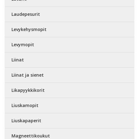
Laudepesurit
Levykehysmopit
Levymopit
Liinat
Liinat ja sienet
Likapyykkikorit
Liuskamopit
Liuskapaperit
Magneettikoukut