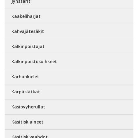
Jynssärit
Kaakeliharjat
Kahvajätesäkit
Kalkinpoistajat
Kalkinpoistosuihkeet
Karhunkielet
Kärpäslätkät
Käsipyyherullat
Käsitiskiaineet
Käsitiskivaahdot