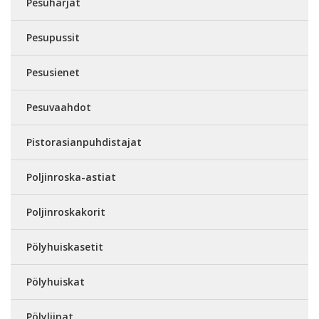
Pesuharjat
Pesupussit
Pesusienet
Pesuvaahdot
Pistorasianpuhdistajat
Poljinroska-astiat
Poljinroskakorit
Pölyhuiskasetit
Pölyhuiskat
Pölyliinat