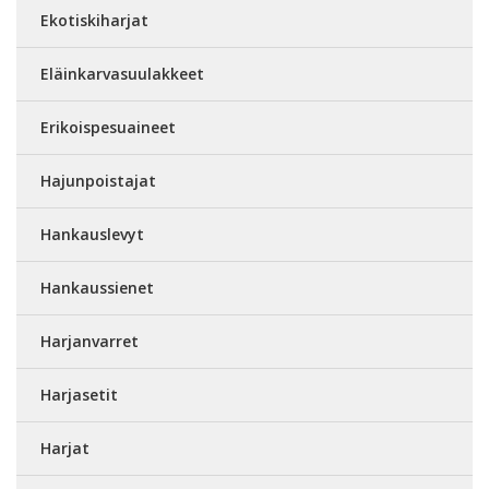
Ekotiskiharjat
Eläinkarvasuulakkeet
Erikoispesuaineet
Hajunpoistajat
Hankauslevyt
Hankaussienet
Harjanvarret
Harjasetit
Harjat