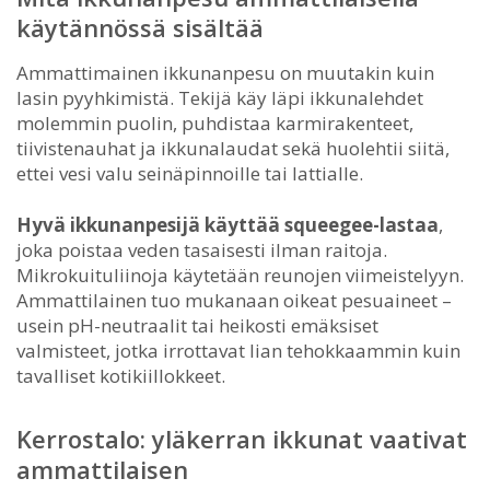
käytännössä sisältää
Ammattimainen ikkunanpesu on muutakin kuin
lasin pyyhkimistä. Tekijä käy läpi ikkunalehdet
molemmin puolin, puhdistaa karmirakenteet,
tiivistenauhat ja ikkunalaudat sekä huolehtii siitä,
ettei vesi valu seinäpinnoille tai lattialle.
Hyvä ikkunanpesijä käyttää squeegee-lastaa
,
joka poistaa veden tasaisesti ilman raitoja.
Mikrokuituliinoja käytetään reunojen viimeistelyyn.
Ammattilainen tuo mukanaan oikeat pesuaineet –
usein pH-neutraalit tai heikosti emäksiset
valmisteet, jotka irrottavat lian tehokkaammin kuin
tavalliset kotikiillokkeet.
Kerrostalo: yläkerran ikkunat vaativat
ammattilaisen