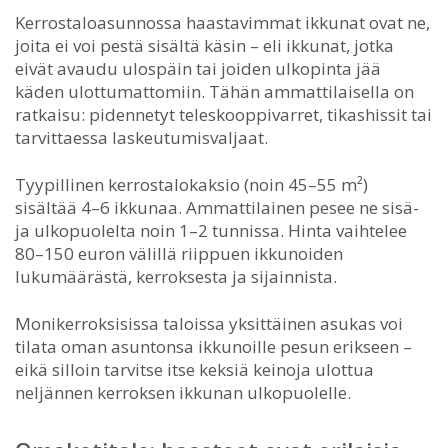
Kerrostaloasunnossa haastavimmat ikkunat ovat ne,
joita ei voi pestä sisältä käsin – eli ikkunat, jotka
eivät avaudu ulospäin tai joiden ulkopinta jää
käden ulottumattomiin. Tähän ammattilaisella on
ratkaisu: pidennetyt teleskooppivarret, tikashissit tai
tarvittaessa laskeutumisvaljaat.
Tyypillinen kerrostalokaksio (noin 45–55 m²)
sisältää 4–6 ikkunaa. Ammattilainen pesee ne sisä-
ja ulkopuolelta noin 1–2 tunnissa. Hinta vaihtelee
80–150 euron välillä riippuen ikkunoiden
lukumäärästä, kerroksesta ja sijainnista.
Monikerroksisissa taloissa yksittäinen asukas voi
tilata oman asuntonsa ikkunoille pesun erikseen –
eikä silloin tarvitse itse keksiä keinoja ulottua
neljännen kerroksen ikkunan ulkopuolelle.