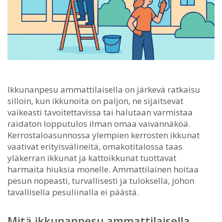
Ikkunanpesu ammattilaisella on järkevä ratkaisu
silloin, kun ikkunoita on paljon, ne sijaitsevat
vaikeasti tavoitettavissa tai halutaan varmistaa
raidaton lopputulos ilman omaa vaivannäköä.
Kerrostaloasunnossa ylempien kerrosten ikkunat
vaativat erityisvälineitä, omakotitalossa taas
yläkerran ikkunat ja kattoikkunat tuottavat
harmaita hiuksia monelle. Ammattilainen hoitaa
pesun nopeasti, turvallisesti ja tuloksella, johon
tavallisella pesuliinalla ei päästä.
Mitä ikkunanpesu ammattilaisella