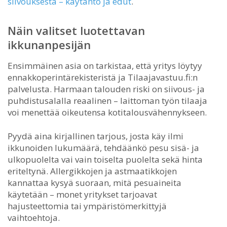
siivouksesta – käytäntö ja edut
.
Näin valitset luotettavan
ikkunanpesijän
Ensimmäinen asia on tarkistaa, että yritys löytyy
ennakkoperintärekisteristä ja Tilaajavastuu.fi:n
palvelusta. Harmaan talouden riski on siivous- ja
puhdistusalalla reaalinen – laittoman työn tilaaja
voi menettää oikeutensa kotitalousvähennykseen.
Pyydä aina kirjallinen tarjous, josta käy ilmi
ikkunoiden lukumäärä, tehdäänkö pesu sisä- ja
ulkopuolelta vai vain toiselta puolelta sekä hinta
eriteltynä. Allergikkojen ja astmaatikkojen
kannattaa kysyä suoraan, mitä pesuaineita
käytetään – monet yritykset tarjoavat
hajusteettomia tai ympäristömerkittyjä
vaihtoehtoja.