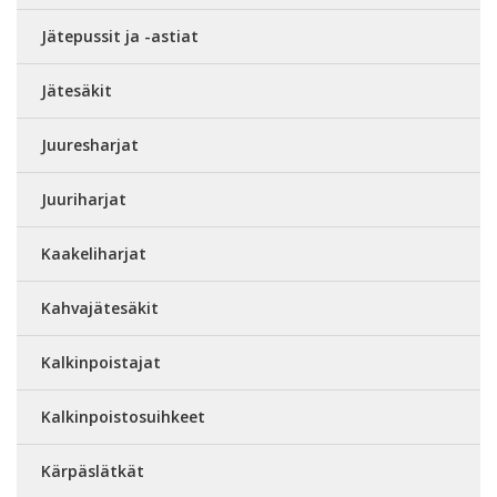
Jätepussit ja -astiat
Jätesäkit
Juuresharjat
Juuriharjat
Kaakeliharjat
Kahvajätesäkit
Kalkinpoistajat
Kalkinpoistosuihkeet
Kärpäslätkät