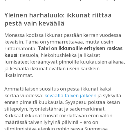
Yleinen harhaluulo: ikkunat riittää
pestä vain keväällä
Monessa kodissa ikkunat pestään kerran vuodessa
keväisin. Tämä on ymmärrettävää, mutta usein
riittämätöntä.
Talvi on ikkunoille erityisen raskas
kausi
: tiesuola, hiekoitushiekka ja likaiset
lumisateet kerääntyvät pinnoille kuukausien aikana,
ja keväällä ikkunat ovatkin usein kaikkein
likaisimmat.
Ammattilaisen suositus on pestä ikkunat kaksi
kertaa vuodessa:
keväällä talven jälkeen
ja syksyllä
ennen pimeitä kuukausia. Syyspesu poistaa kesän
siitepölyn, hyönteistährät ja sademerkinnät.
Kirkkaat ikkunat tuovat merkittävän eron valon
määrässä talven lyhyinä päivinä – ero on
silmiinpistävä etenkin pohjoisessa Suomessa.