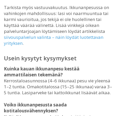
Tarkista myös vastuuvakuutus. Ikkunanpesussa on
vahinkojen mahdollisuus: lasi voi naarmuuntua tai
karmi vaurioitua, jos tekijä ei ole huolellinen tai
käyttää väärää välinettä. Lisää vinkkejä oikean
palveluntarjoajan löytämiseen löydät artikkelista
siivouspalvelun valinta – näin löydät luotettavan
yrityksen
.
Usein kysytyt kysymykset
Kuinka kauan ikkunanpesu kestää
ammattilaisen tekemänä?
Kerrostaloasunnossa (4–6 ikkunaa) pesu vie yleensä
1–2 tuntia. Omakotitalossa (15–25 ikkunaa) varaa 3–
5 tuntia. Lasiparveke tai kattoikkunat lisäävät aikaa.
Voiko ikkunanpesusta saada
kotitalousvähennyksen?