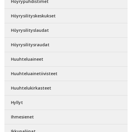
Höyrypuhdistimet
Höyrysilityskeskukset
Höyrysilityslaudat
Höyrysilitysraudat
Huuhteluaineet
Huuhteluainetiivisteet
Huuhtelukirkasteet
Hyllyt
Ihmesienet
Ikkunaliinat