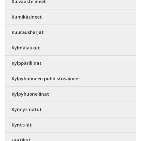
Kuivaustelineet
Kumikäsineet
Kuurausharjat
Kylmälaukut
Kylppäriliinat
Kylpyhuoneen puhdistusaineet
Kylpyhuoneliinat
Kynnysmatot
Kynttilät
Laatikot