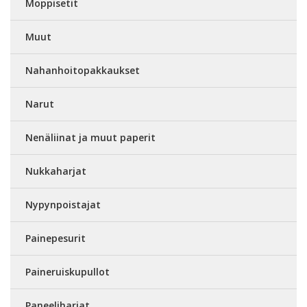
Moppisetit
Muut
Nahanhoitopakkaukset
Narut
Nenäliinat ja muut paperit
Nukkaharjat
Nypynpoistajat
Painepesurit
Paineruiskupullot
Paneeliharjat