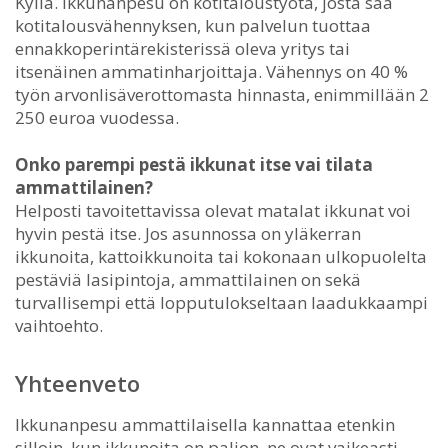
Kyllä. Ikkunanpesu on kotitaloustyötä, josta saa
kotitalousvähennyksen, kun palvelun tuottaa
ennakkoperintärekisterissä oleva yritys tai
itsenäinen ammatinharjoittaja. Vähennys on 40 %
työn arvonlisäverottomasta hinnasta, enimmillään 2
250 euroa vuodessa.
Onko parempi pestä ikkunat itse vai tilata
ammattilainen?
Helposti tavoitettavissa olevat matalat ikkunat voi
hyvin pestä itse. Jos asunnossa on yläkerran
ikkunoita, kattoikkunoita tai kokonaan ulkopuolelta
pestäviä lasipintoja, ammattilainen on sekä
turvallisempi että lopputulokseltaan laadukkaampi
vaihtoehto.
Yhteenveto
Ikkunanpesu ammattilaisella kannattaa etenkin
silloin, kun ikkunoita on paljon, ne ovat vaikeasti