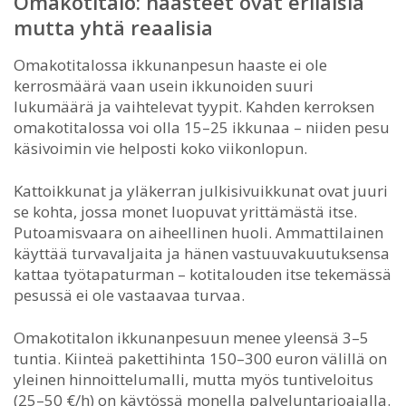
Omakotitalo: haasteet ovat erilaisia
mutta yhtä reaalisia
Omakotitalossa ikkunanpesun haaste ei ole
kerrosmäärä vaan usein ikkunoiden suuri
lukumäärä ja vaihtelevat tyypit. Kahden kerroksen
omakotitalossa voi olla 15–25 ikkunaa – niiden pesu
käsivoimin vie helposti koko viikonlopun.
Kattoikkunat ja yläkerran julkisivuikkunat ovat juuri
se kohta, jossa monet luopuvat yrittämästä itse.
Putoamisvaara on aiheellinen huoli. Ammattilainen
käyttää turvavaljaita ja hänen vastuuvakuutuksensa
kattaa työtapaturman – kotitalouden itse tekemässä
pesussä ei ole vastaavaa turvaa.
Omakotitalon ikkunanpesuun menee yleensä 3–5
tuntia. Kiinteä pakettihinta 150–300 euron välillä on
yleinen hinnoittelumalli, mutta myös tuntiveloitus
(25–50 €/h) on käytössä monella palveluntarjoajalla.