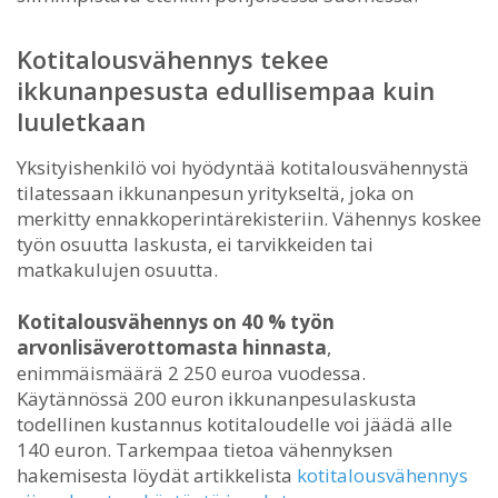
Kotitalousvähennys tekee
ikkunanpesusta edullisempaa kuin
luuletkaan
Yksityishenkilö voi hyödyntää kotitalousvähennystä
tilatessaan ikkunanpesun yritykseltä, joka on
merkitty ennakkoperintärekisteriin. Vähennys koskee
työn osuutta laskusta, ei tarvikkeiden tai
matkakulujen osuutta.
Kotitalousvähennys on 40 % työn
arvonlisäverottomasta hinnasta
,
enimmäismäärä 2 250 euroa vuodessa.
Käytännössä 200 euron ikkunanpesulaskusta
todellinen kustannus kotitaloudelle voi jäädä alle
140 euron. Tarkempaa tietoa vähennyksen
hakemisesta löydät artikkelista
kotitalousvähennys