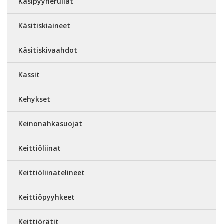
Käsipyyherullat
Käsitiskiaineet
Käsitiskivaahdot
Kassit
Kehykset
Keinonahkasuojat
Keittiöliinat
Keittiöliinatelineet
Keittiöpyyhkeet
Keittiörätit