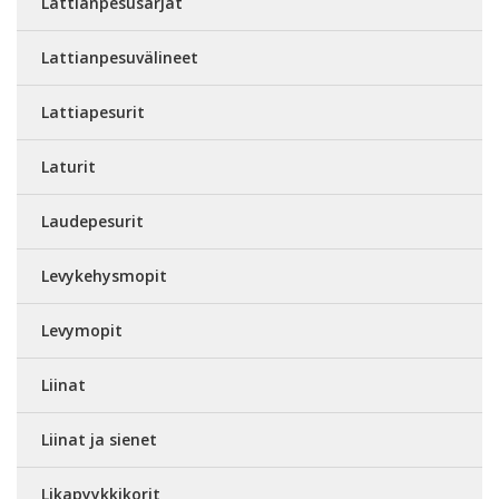
Lattianpesusarjat
Lattianpesuvälineet
Lattiapesurit
Laturit
Laudepesurit
Levykehysmopit
Levymopit
Liinat
Liinat ja sienet
Likapyykkikorit