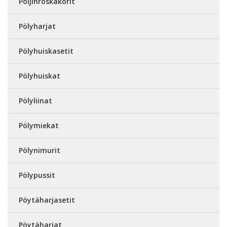
Poljinroskakorit
Pölyharjat
Pölyhuiskasetit
Pölyhuiskat
Pölyliinat
Pölymiekat
Pölynimurit
Pölypussit
Pöytäharjasetit
Pöytäharjat