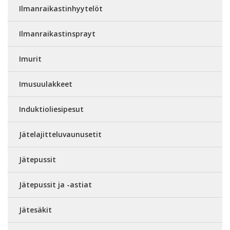
Ilmanraikastinhyytelöt
Ilmanraikastinsprayt
Imurit
Imusuulakkeet
Induktioliesipesut
Jätelajitteluvaunusetit
Jätepussit
Jätepussit ja -astiat
Jätesäkit