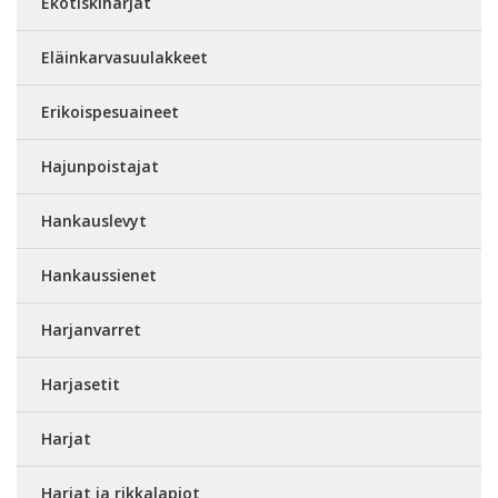
Ekotiskiharjat
Eläinkarvasuulakkeet
Erikoispesuaineet
Hajunpoistajat
Hankauslevyt
Hankaussienet
Harjanvarret
Harjasetit
Harjat
Harjat ja rikkalapiot