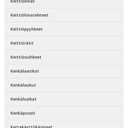
Keittiöliinat
Keittiöliinatelineet
Keittiöpyyhkeet
Keittiörätit
Keittiösuihkeet
Kenkälaatikot
Kenkälaukut
Kenkälusikat
Kenkäpussit
Kertakäyttökäsineet