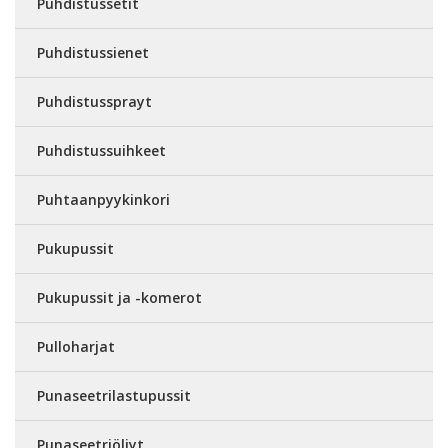
Puhdistussetit
Puhdistussienet
Puhdistussprayt
Puhdistussuihkeet
Puhtaanpyykinkori
Pukupussit
Pukupussit ja -komerot
Pulloharjat
Punaseetrilastupussit
Punaseetriöljyt