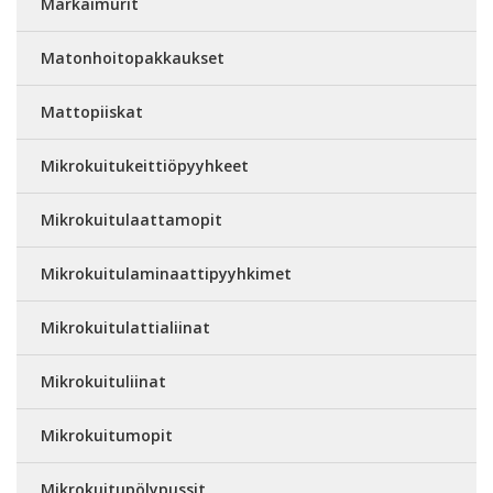
Märkäimurit
Matonhoitopakkaukset
Mattopiiskat
Mikrokuitukeittiöpyyhkeet
Mikrokuitulaattamopit
Mikrokuitulaminaattipyyhkimet
Mikrokuitulattialiinat
Mikrokuituliinat
Mikrokuitumopit
Mikrokuitupölypussit