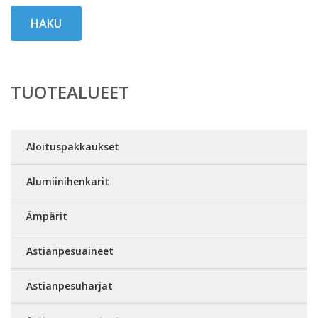
HAKU
TUOTEALUEET
Aloituspakkaukset
Alumiinihenkarit
Ämpärit
Astianpesuaineet
Astianpesuharjat