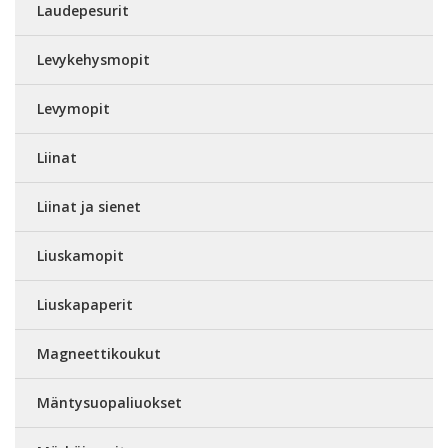
Laudepesurit
Levykehysmopit
Levymopit
Liinat
Liinat ja sienet
Liuskamopit
Liuskapaperit
Magneettikoukut
Mäntysuopaliuokset