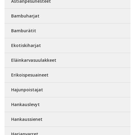
Astianpesunesteet
Bambuharjat
Bamburätit
Ekotiskiharjat
Eläinkarvasuulakkeet
Erikoispesuaineet
Hajunpoistajat
Hankauslevyt
Hankaussienet
Harjanvarret