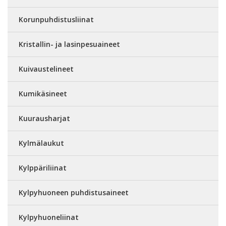
Korunpuhdistusliinat
Kristallin- ja lasinpesuaineet
Kuivaustelineet
Kumikäsineet
Kuurausharjat
Kylmälaukut
Kylppäriliinat
Kylpyhuoneen puhdistusaineet
Kylpyhuoneliinat