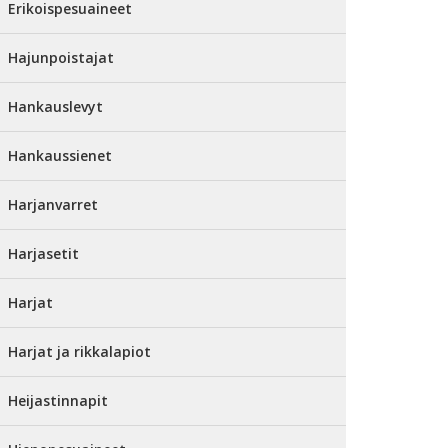
Erikoispesuaineet
Hajunpoistajat
Hankauslevyt
Hankaussienet
Harjanvarret
Harjasetit
Harjat
Harjat ja rikkalapiot
Heijastinnapit