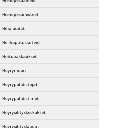
Hienopesuaineet
Hienopesunesteet
Hihalaudat
Hiilihapotuslaiteet
Hoitopakkaukset
Höyrymopit
Höyrypuhdistajat
Höyrypuhdistimet
Höyrysilityskeskukset
Höyrysilityslaudat