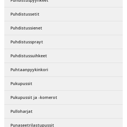
Puhdistuspyyhkeet
Puhdistussetit
Puhdistussienet
Puhdistussprayt
Puhdistussuihkeet
Puhtaanpyykinkori
Pukupussit
Pukupussit ja -komerot
Pulloharjat
Punaseetrilastupussit