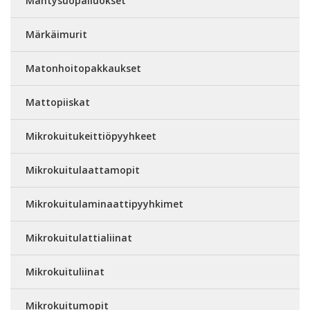
Mäntysuopaliuokset
Märkäimurit
Matonhoitopakkaukset
Mattopiiskat
Mikrokuitukeittiöpyyhkeet
Mikrokuitulaattamopit
Mikrokuitulaminaattipyyhkimet
Mikrokuitulattialiinat
Mikrokuituliinat
Mikrokuitumopit