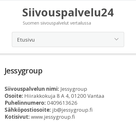
Siivouspalvelu24
Suomen siivouspalvelut vertailussa
Jessygroup
Siivouspalvelun nimi:
Jessygroup
Osoite:
Hiirakkokuja 8 A 4, 01200 Vantaa
Puhelinnumero:
0409613626
Sähköpostiosoite:
jb@jessygroup.fi
Kotisivut:
www.jessygroup.fi