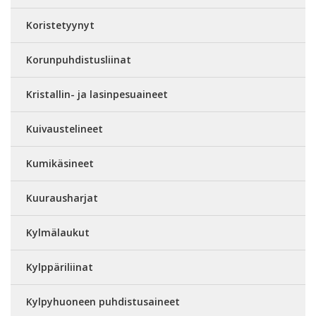
Koristetyynyt
Korunpuhdistusliinat
Kristallin- ja lasinpesuaineet
Kuivaustelineet
Kumikäsineet
Kuurausharjat
Kylmälaukut
Kylppäriliinat
Kylpyhuoneen puhdistusaineet