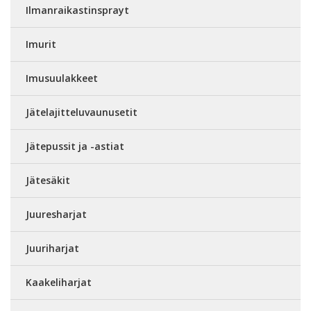
Ilmanraikastinsprayt
Imurit
Imusuulakkeet
Jätelajitteluvaunusetit
Jätepussit ja -astiat
Jätesäkit
Juuresharjat
Juuriharjat
Kaakeliharjat