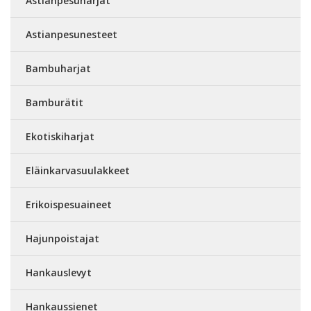
Astianpesuharjat
Astianpesunesteet
Bambuharjat
Bamburätit
Ekotiskiharjat
Eläinkarvasuulakkeet
Erikoispesuaineet
Hajunpoistajat
Hankauslevyt
Hankaussienet