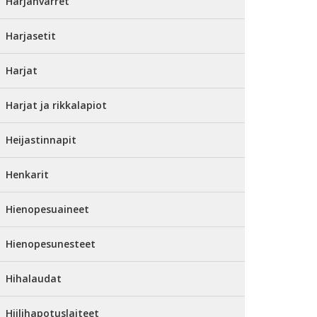
Harjanvarret
Harjasetit
Harjat
Harjat ja rikkalapiot
Heijastinnapit
Henkarit
Hienopesuaineet
Hienopesunesteet
Hihalaudat
Hiilihapotuslaiteet