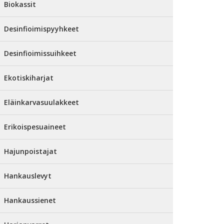
Biokassit
Desinfioimispyyhkeet
Desinfioimissuihkeet
Ekotiskiharjat
Eläinkarvasuulakkeet
Erikoispesuaineet
Hajunpoistajat
Hankauslevyt
Hankaussienet