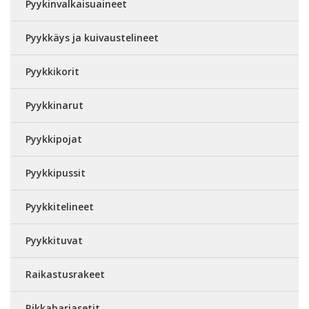
Pyykinvalkaisuaineet
Pyykkäys ja kuivaustelineet
Pyykkikorit
Pyykkinarut
Pyykkipojat
Pyykkipussit
Pyykkitelineet
Pyykkituvat
Raikastusrakeet
Rikkaharjasetit