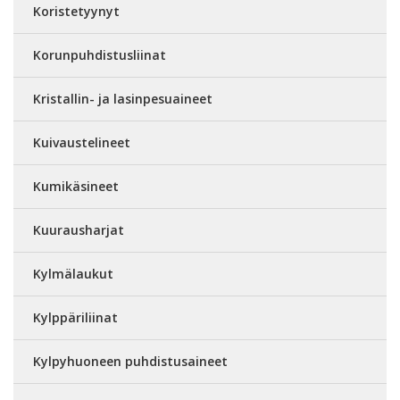
Koristetyynyt
Korunpuhdistusliinat
Kristallin- ja lasinpesuaineet
Kuivaustelineet
Kumikäsineet
Kuurausharjat
Kylmälaukut
Kylppäriliinat
Kylpyhuoneen puhdistusaineet