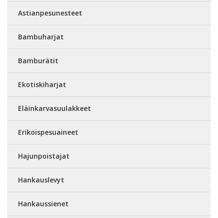
Astianpesunesteet
Bambuharjat
Bamburätit
Ekotiskiharjat
Eläinkarvasuulakkeet
Erikoispesuaineet
Hajunpoistajat
Hankauslevyt
Hankaussienet