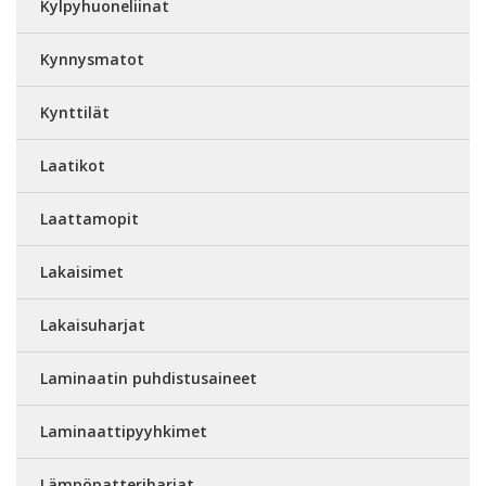
Kylpyhuoneliinat
Kynnysmatot
Kynttilät
Laatikot
Laattamopit
Lakaisimet
Lakaisuharjat
Laminaatin puhdistusaineet
Laminaattipyyhkimet
Lämpöpatteriharjat