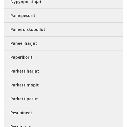
Nypynpoistajat
Painepesurit
Paineruiskupullot
Paneeliharjat
Paperikorit
Parkettiharjat
Parkettimopit
Parkettipesut
Pesuaineet
Pesuharjat