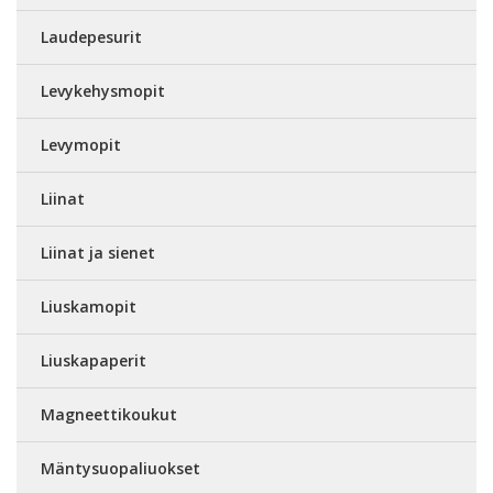
Laudepesurit
Levykehysmopit
Levymopit
Liinat
Liinat ja sienet
Liuskamopit
Liuskapaperit
Magneettikoukut
Mäntysuopaliuokset