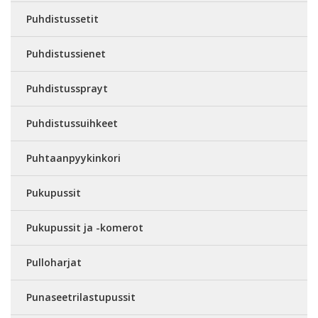
Puhdistussetit
Puhdistussienet
Puhdistussprayt
Puhdistussuihkeet
Puhtaanpyykinkori
Pukupussit
Pukupussit ja -komerot
Pulloharjat
Punaseetrilastupussit