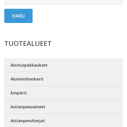
HAKU
TUOTEALUEET
Aloituspakkaukset
Alumiinihenkarit
Ämpärit
Astianpesuaineet
Astianpesuharjat