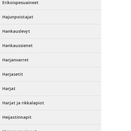
Erikoispesuaineet
Hajunpoistajat
Hankauslevyt
Hankaussienet
Harjanvarret
Harjasetit
Harjat
Harjat ja rikkalapiot
Heijastinnapit