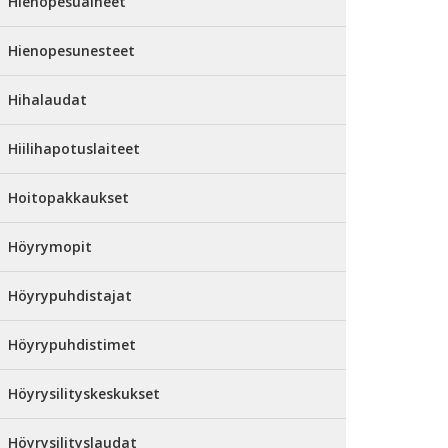
Hienopesuaineet
Hienopesunesteet
Hihalaudat
Hiilihapotuslaiteet
Hoitopakkaukset
Höyrymopit
Höyrypuhdistajat
Höyrypuhdistimet
Höyrysilityskeskukset
Höyrysilityslaudat