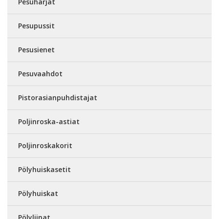
Pesuharjat
Pesupussit
Pesusienet
Pesuvaahdot
Pistorasianpuhdistajat
Poljinroska-astiat
Poljinroskakorit
Pölyhuiskasetit
Pölyhuiskat
Pölyliinat