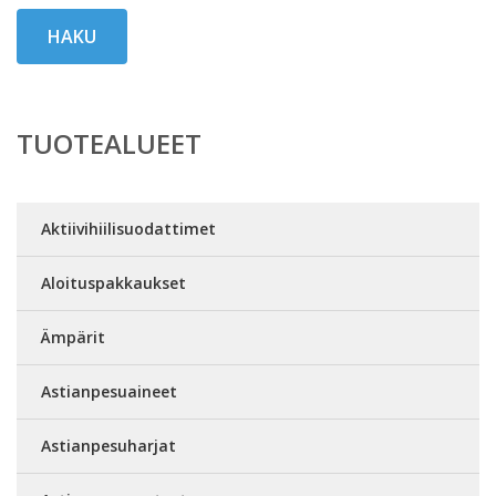
HAKU
TUOTEALUEET
Aktiivihiilisuodattimet
Aloituspakkaukset
Ämpärit
Astianpesuaineet
Astianpesuharjat