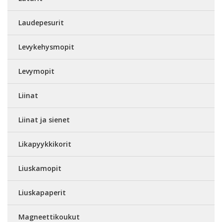
Laudepesurit
Levykehysmopit
Levymopit
Liinat
Liinat ja sienet
Likapyykkikorit
Liuskamopit
Liuskapaperit
Magneettikoukut