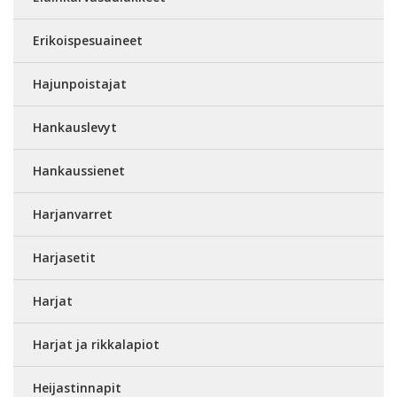
Erikoispesuaineet
Hajunpoistajat
Hankauslevyt
Hankaussienet
Harjanvarret
Harjasetit
Harjat
Harjat ja rikkalapiot
Heijastinnapit