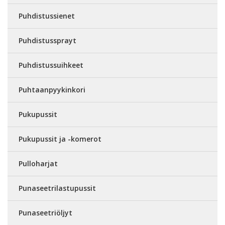
Puhdistussienet
Puhdistussprayt
Puhdistussuihkeet
Puhtaanpyykinkori
Pukupussit
Pukupussit ja -komerot
Pulloharjat
Punaseetrilastupussit
Punaseetriöljyt