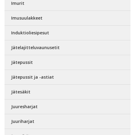
Imurit
Imusuulakkeet
Induktioliesipesut
Jätelajitteluvaunusetit
Jätepussit
Jätepussit ja -astiat
Jätesäkit
Juuresharjat
Juuriharjat