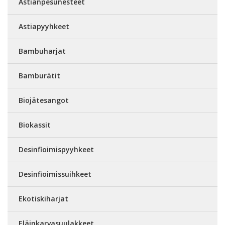
Astianpesunesteet
Astiapyyhkeet
Bambuharjat
Bamburätit
Biojätesangot
Biokassit
Desinfioimispyyhkeet
Desinfioimissuihkeet
Ekotiskiharjat
Eläinkarvasuulakkeet