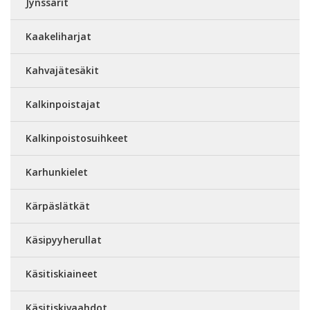
Jynssärit
Kaakeliharjat
Kahvajätesäkit
Kalkinpoistajat
Kalkinpoistosuihkeet
Karhunkielet
Kärpäslätkät
Käsipyyherullat
Käsitiskiaineet
Käsitiskivaahdot