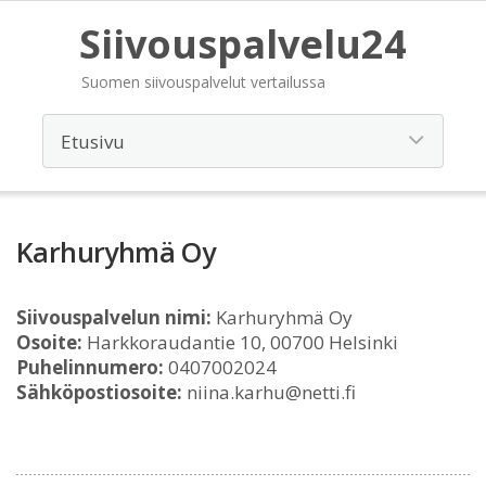
Siivouspalvelu24
Suomen siivouspalvelut vertailussa
Karhuryhmä Oy
Siivouspalvelun nimi:
Karhuryhmä Oy
Osoite:
Harkkoraudantie 10, 00700 Helsinki
Puhelinnumero:
0407002024
Sähköpostiosoite:
niina.karhu@netti.fi