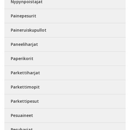
Nypynpoistajat
Painepesurit
Paineruiskupullot
Paneeliharjat
Paperikorit
Parkettiharjat
Parkettimopit
Parkettipesut
Pesuaineet
Pesuharjat