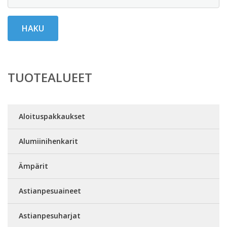
HAKU
TUOTEALUEET
Aloituspakkaukset
Alumiinihenkarit
Ämpärit
Astianpesuaineet
Astianpesuharjat