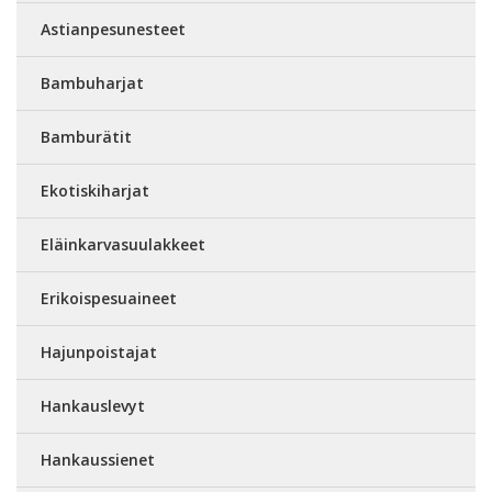
Astianpesunesteet
Bambuharjat
Bamburätit
Ekotiskiharjat
Eläinkarvasuulakkeet
Erikoispesuaineet
Hajunpoistajat
Hankauslevyt
Hankaussienet