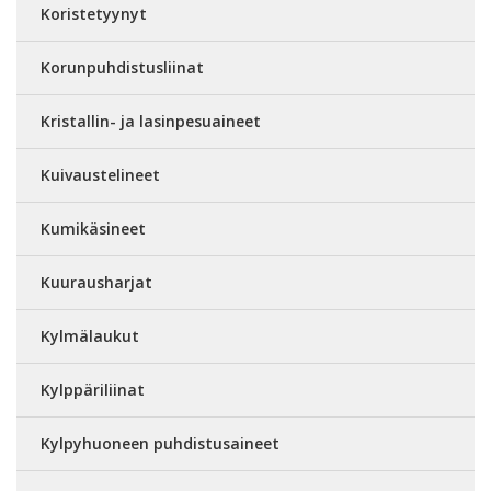
Koristetyynyt
Korunpuhdistusliinat
Kristallin- ja lasinpesuaineet
Kuivaustelineet
Kumikäsineet
Kuurausharjat
Kylmälaukut
Kylppäriliinat
Kylpyhuoneen puhdistusaineet