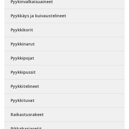
Pyykinvalkaisuaineet
Pyykkäys ja kuivaustelineet
Pyykkikorit
Pyykkinarut
Pyykkipojat
Pyykkipussit
Pyykkitelineet
Pyykkituvat
Raikastusrakeet
Rikkaharjasetit