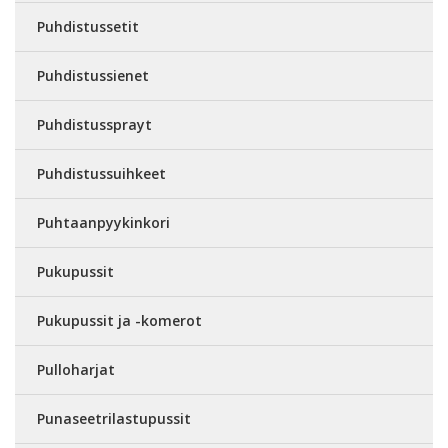
Puhdistussetit
Puhdistussienet
Puhdistussprayt
Puhdistussuihkeet
Puhtaanpyykinkori
Pukupussit
Pukupussit ja -komerot
Pulloharjat
Punaseetrilastupussit