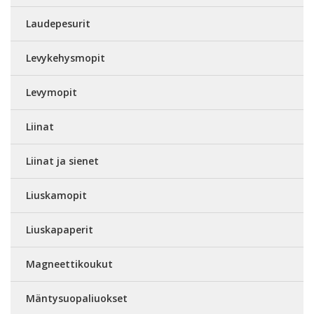
Laudepesurit
Levykehysmopit
Levymopit
Liinat
Liinat ja sienet
Liuskamopit
Liuskapaperit
Magneettikoukut
Mäntysuopaliuokset