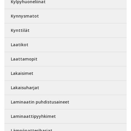
Kylpyhuoneliinat
Kynnysmatot
Kynttilät
Laatikot
Laattamopit
Lakaisimet
Lakaisuharjat
Laminaatin puhdistusaineet
Laminaattipyyhkimet
Lämpöpatteriharjat