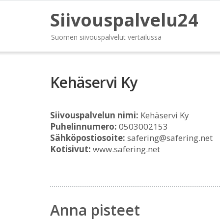
Siivouspalvelu24
Suomen siivouspalvelut vertailussa
Kehäservi Ky
Siivouspalvelun nimi:
Kehäservi Ky
Puhelinnumero:
0503002153
Sähköpostiosoite:
safering@safering.net
Kotisivut:
www.safering.net
Anna pisteet