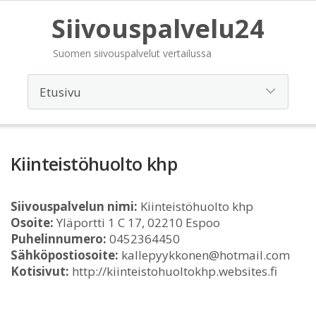
Siivouspalvelu24
Suomen siivouspalvelut vertailussa
Kiinteistöhuolto khp
Siivouspalvelun nimi:
Kiinteistöhuolto khp
Osoite:
Yläportti 1 C 17, 02210 Espoo
Puhelinnumero:
0452364450
Sähköpostiosoite:
kallepyykkonen@hotmail.com
Kotisivut:
http://kiinteistohuoltokhp.websites.fi