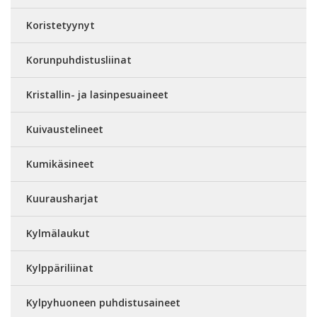
Koristetyynyt
Korunpuhdistusliinat
Kristallin- ja lasinpesuaineet
Kuivaustelineet
Kumikäsineet
Kuurausharjat
Kylmälaukut
Kylppäriliinat
Kylpyhuoneen puhdistusaineet