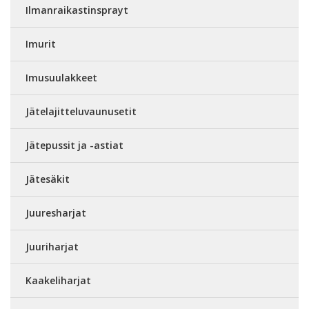
Ilmanraikastinsprayt
Imurit
Imusuulakkeet
Jätelajitteluvaunusetit
Jätepussit ja -astiat
Jätesäkit
Juuresharjat
Juuriharjat
Kaakeliharjat