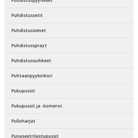
Puhdistuspyyhkeet
Puhdistussetit
Puhdistussienet
Puhdistussprayt
Puhdistussuihkeet
Puhtaanpyykinkori
Pukupussit
Pukupussit ja -komerot
Pulloharjat
Punaseetrilastupussit