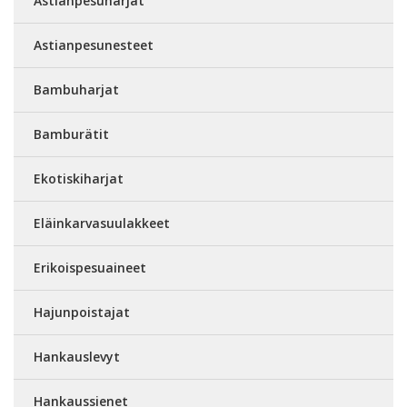
Astianpesuharjat
Astianpesunesteet
Bambuharjat
Bamburätit
Ekotiskiharjat
Eläinkarvasuulakkeet
Erikoispesuaineet
Hajunpoistajat
Hankauslevyt
Hankaussienet