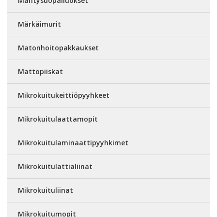
Mäntysuopaliuokset
Märkäimurit
Matonhoitopakkaukset
Mattopiiskat
Mikrokuitukeittiöpyyhkeet
Mikrokuitulaattamopit
Mikrokuitulaminaattipyyhkimet
Mikrokuitulattialiinat
Mikrokuituliinat
Mikrokuitumopit