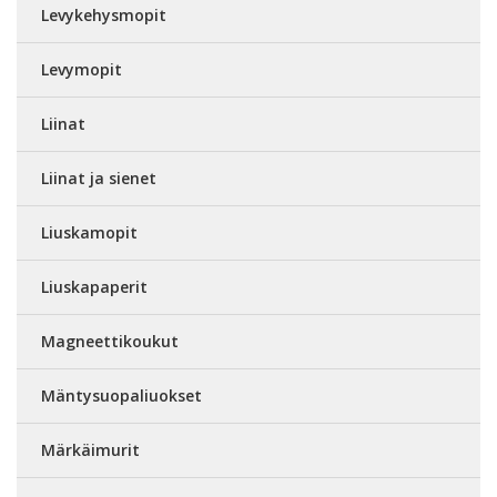
Levykehysmopit
Levymopit
Liinat
Liinat ja sienet
Liuskamopit
Liuskapaperit
Magneettikoukut
Mäntysuopaliuokset
Märkäimurit