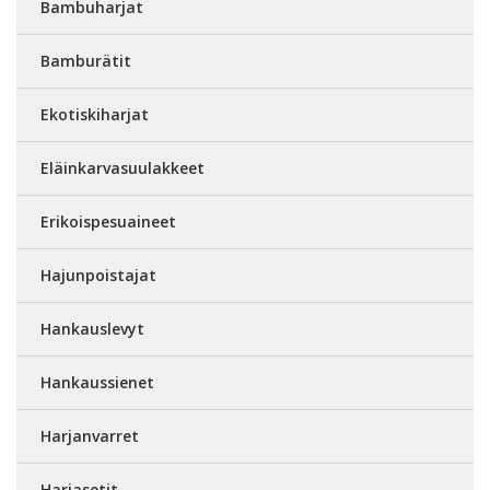
Bambuharjat
Bamburätit
Ekotiskiharjat
Eläinkarvasuulakkeet
Erikoispesuaineet
Hajunpoistajat
Hankauslevyt
Hankaussienet
Harjanvarret
Harjasetit