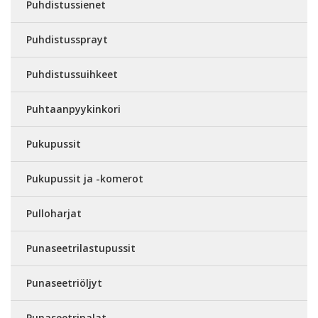
Puhdistussienet
Puhdistussprayt
Puhdistussuihkeet
Puhtaanpyykinkori
Pukupussit
Pukupussit ja -komerot
Pulloharjat
Punaseetrilastupussit
Punaseetriöljyt
Punaseetripalat