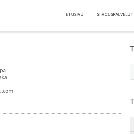
ETUSIVU
SIIVOUSPALVELUT
E
rpa
ska
u.com