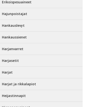
Erikoispesuaineet
Hajunpoistajat
Hankauslevyt
Hankaussienet
Harjanvarret
Harjasetit
Harjat
Harjat ja rikkalapiot
Heijastinnapit