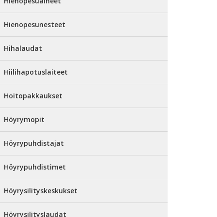
Hienopesuaineet
Hienopesunesteet
Hihalaudat
Hiilihapotuslaiteet
Hoitopakkaukset
Höyrymopit
Höyrypuhdistajat
Höyrypuhdistimet
Höyrysilityskeskukset
Höyrysilityslaudat