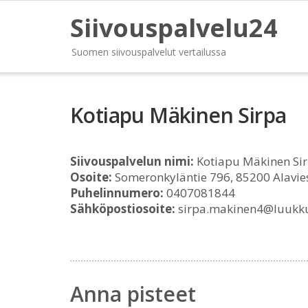
Siivouspalvelu24
Suomen siivouspalvelut vertailussa
Kotiapu Mäkinen Sirpa
Siivouspalvelun nimi:
Kotiapu Mäkinen Si
Osoite:
Someronkyläntie 796, 85200 Alavie
Puhelinnumero:
0407081844
Sähköpostiosoite:
sirpa.makinen4@luukk
Anna pisteet