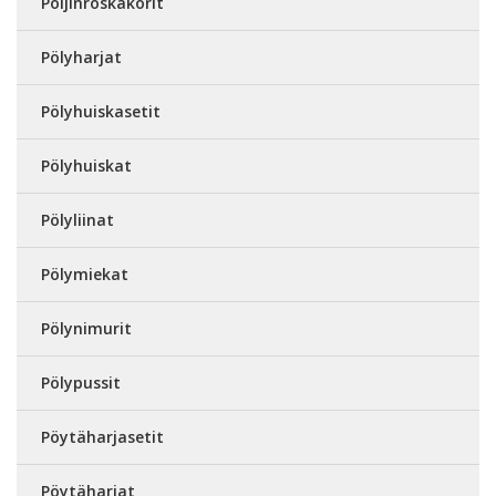
Poljinroskakorit
Pölyharjat
Pölyhuiskasetit
Pölyhuiskat
Pölyliinat
Pölymiekat
Pölynimurit
Pölypussit
Pöytäharjasetit
Pöytäharjat