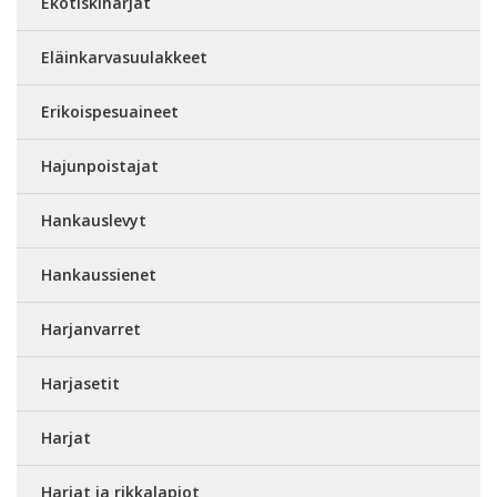
Ekotiskiharjat
Eläinkarvasuulakkeet
Erikoispesuaineet
Hajunpoistajat
Hankauslevyt
Hankaussienet
Harjanvarret
Harjasetit
Harjat
Harjat ja rikkalapiot