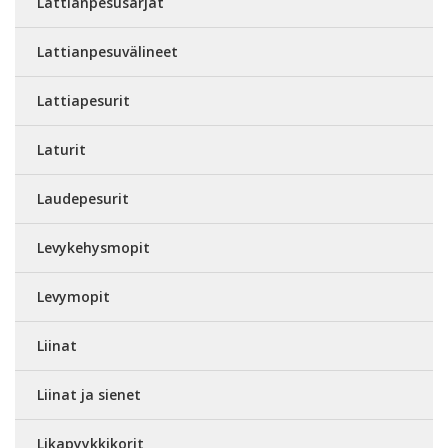
Lattianpesusarjat
Lattianpesuvälineet
Lattiapesurit
Laturit
Laudepesurit
Levykehysmopit
Levymopit
Liinat
Liinat ja sienet
Likapyykkikorit