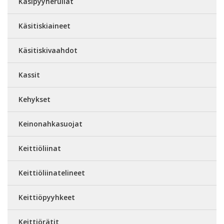
Käsipyyherullat
Käsitiskiaineet
Käsitiskivaahdot
Kassit
Kehykset
Keinonahkasuojat
Keittiöliinat
Keittiöliinatelineet
Keittiöpyyhkeet
Keittiörätit