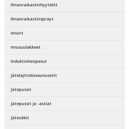
Ilmanraikastinhyytelöt
Ilmanraikastinsprayt
Imurit
Imusuulakkeet
Induktioliesipesut
Jätelajitteluvaunusetit
Jätepussit
Jätepussit ja -astiat
Jätesäkit