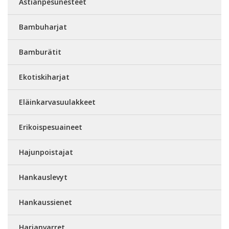
Astianpesunesteet
Bambuharjat
Bamburätit
Ekotiskiharjat
Eläinkarvasuulakkeet
Erikoispesuaineet
Hajunpoistajat
Hankauslevyt
Hankaussienet
Harjanvarret