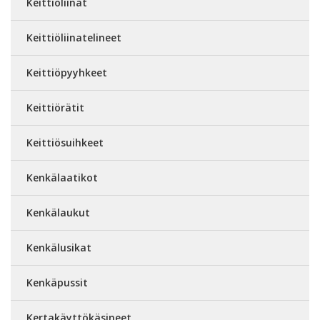
Keittiöliinat
Keittiöliinatelineet
Keittiöpyyhkeet
Keittiörätit
Keittiösuihkeet
Kenkälaatikot
Kenkälaukut
Kenkälusikat
Kenkäpussit
Kertakäyttökäsineet