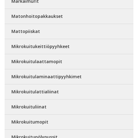
Märkäimurit
Matonhoitopakkaukset
Mattopiiskat
Mikrokuitukeittiöpyyhkeet
Mikrokuitulaattamopit
Mikrokuitulaminaattipyyhkimet
Mikrokuitulattialiinat
Mikrokuituliinat
Mikrokuitumopit
Mikrokuitupölypussit