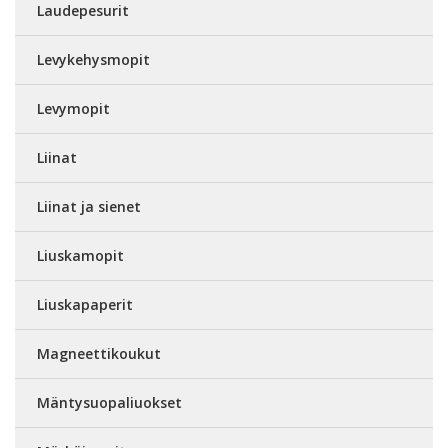
Laudepesurit
Levykehysmopit
Levymopit
Liinat
Liinat ja sienet
Liuskamopit
Liuskapaperit
Magneettikoukut
Mäntysuopaliuokset