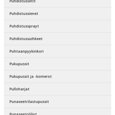
Puhdistussetit
Puhdistussienet
Puhdistussprayt
Puhdistussuihkeet
Puhtaanpyykinkori
Pukupussit
Pukupussit ja -komerot
Pulloharjat
Punaseetrilastupussit
Punaseetriöljyt