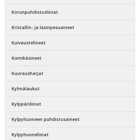
Korunpuhdistusliinat
Kristallin- ja lasinpesuaineet
Kuivaustelineet
Kumikäsineet
Kuurausharjat
Kylmälaukut
Kylppäriliinat
Kylpyhuoneen puhdistusaineet
Kylpyhuoneliinat