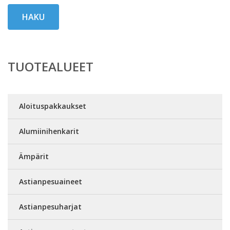
HAKU
TUOTEALUEET
Aloituspakkaukset
Alumiinihenkarit
Ämpärit
Astianpesuaineet
Astianpesuharjat