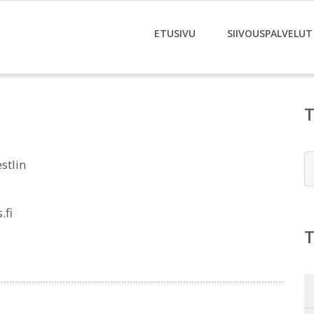
ETUSIVU
SIIVOUSPALVELUT
E
stlin
.fi