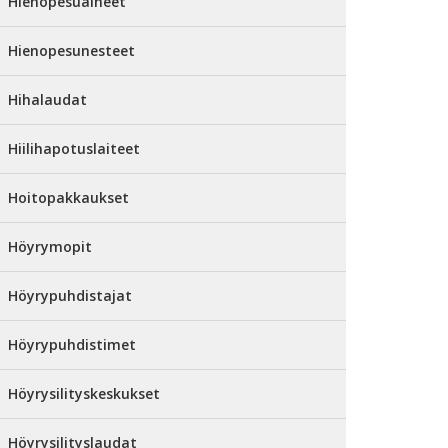
Hienopesuaineet
Hienopesunesteet
Hihalaudat
Hiilihapotuslaiteet
Hoitopakkaukset
Höyrymopit
Höyrypuhdistajat
Höyrypuhdistimet
Höyrysilityskeskukset
Höyrysilityslaudat