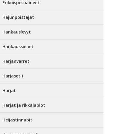
Erikoispesuaineet
Hajunpoistajat
Hankauslevyt
Hankaussienet
Harjanvarret
Harjasetit
Harjat
Harjat ja rikkalapiot
Heijastinnapit