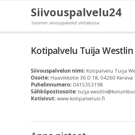
Siivouspalvelu24
Suomen siivouspalvelut vertailussa
Kotipalvelu Tuija Westlin
Siivouspalvelun nimi:
Kotipalvelu Tuija We
Osoite:
Haavikkotie 36 D 18, 04260 Kerava
Puhelinnumero:
0415353198
Sähköpostiosoite:
tuija.westlin@kolumbus
Kotisivut:
www.kotipalvelusi.fi