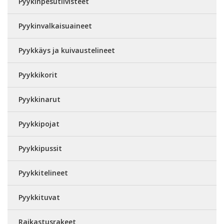
Pyykinpesutiivisteet
Pyykinvalkaisuaineet
Pyykkäys ja kuivaustelineet
Pyykkikorit
Pyykkinarut
Pyykkipojat
Pyykkipussit
Pyykkitelineet
Pyykkituvat
Raikastusrakeet