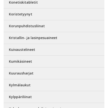
Konetiskitabletit
Koristetyynyt
Korunpuhdistusliinat
Kristallin- ja lasinpesuaineet
Kuivaustelineet
Kumikäsineet
Kuurausharjat
Kylmälaukut
Kylppäriliinat