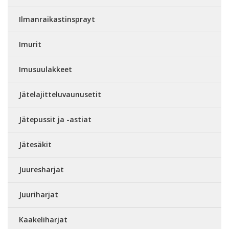
Ilmanraikastinsprayt
Imurit
Imusuulakkeet
Jätelajitteluvaunusetit
Jätepussit ja -astiat
Jätesäkit
Juuresharjat
Juuriharjat
Kaakeliharjat