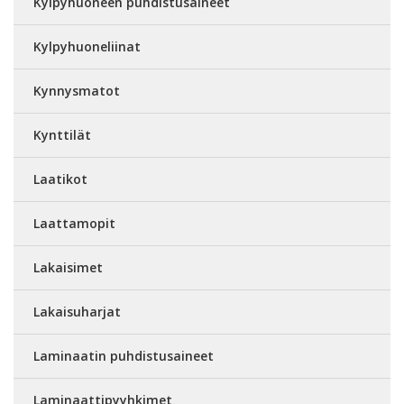
Kylpyhuoneen puhdistusaineet
Kylpyhuoneliinat
Kynnysmatot
Kynttilät
Laatikot
Laattamopit
Lakaisimet
Lakaisuharjat
Laminaatin puhdistusaineet
Laminaattipyyhkimet