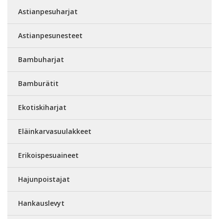
Astianpesuharjat
Astianpesunesteet
Bambuharjat
Bamburätit
Ekotiskiharjat
Eläinkarvasuulakkeet
Erikoispesuaineet
Hajunpoistajat
Hankauslevyt