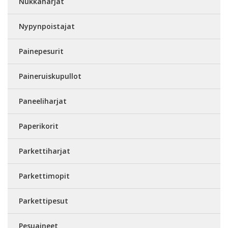
Nukkaharjat
Nypynpoistajat
Painepesurit
Paineruiskupullot
Paneeliharjat
Paperikorit
Parkettiharjat
Parkettimopit
Parkettipesut
Pesuaineet