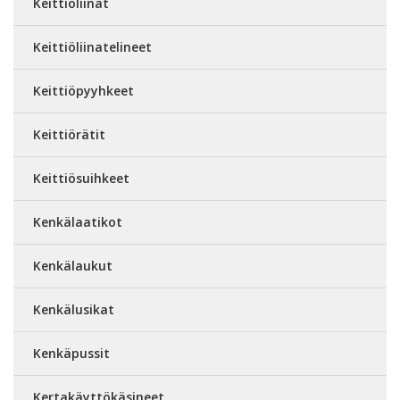
Keittiöliinat
Keittiöliinatelineet
Keittiöpyyhkeet
Keittiörätit
Keittiösuihkeet
Kenkälaatikot
Kenkälaukut
Kenkälusikat
Kenkäpussit
Kertakäyttökäsineet