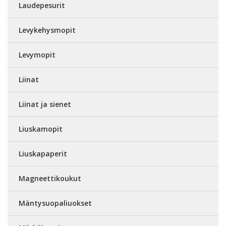
Laudepesurit
Levykehysmopit
Levymopit
Liinat
Liinat ja sienet
Liuskamopit
Liuskapaperit
Magneettikoukut
Mäntysuopaliuokset