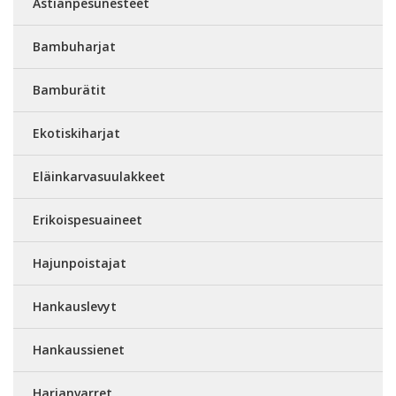
Astianpesunesteet
Bambuharjat
Bamburätit
Ekotiskiharjat
Eläinkarvasuulakkeet
Erikoispesuaineet
Hajunpoistajat
Hankauslevyt
Hankaussienet
Harjanvarret