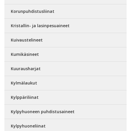
Korunpuhdistusliinat
Kristallin- ja lasinpesuaineet
Kuivaustelineet
Kumikäsineet
Kuurausharjat
Kylmälaukut
Kylppäriliinat
Kylpyhuoneen puhdistusaineet
Kylpyhuoneliinat