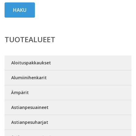
HAKU
TUOTEALUEET
Aloituspakkaukset
Alumiinihenkarit
Ämpärit
Astianpesuaineet
Astianpesuharjat