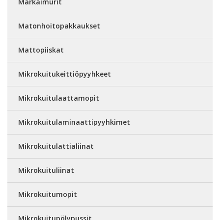
Märkäimurit
Matonhoitopakkaukset
Mattopiiskat
Mikrokuitukeittiöpyyhkeet
Mikrokuitulaattamopit
Mikrokuitulaminaattipyyhkimet
Mikrokuitulattialiinat
Mikrokuituliinat
Mikrokuitumopit
Mikrokuitupölypussit