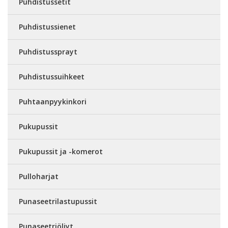
Puhdistussetit
Puhdistussienet
Puhdistussprayt
Puhdistussuihkeet
Puhtaanpyykinkori
Pukupussit
Pukupussit ja -komerot
Pulloharjat
Punaseetrilastupussit
Punaseetriöljyt