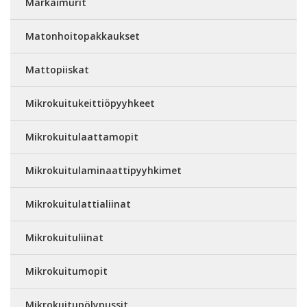
Märkäimurit
Matonhoitopakkaukset
Mattopiiskat
Mikrokuitukeittiöpyyhkeet
Mikrokuitulaattamopit
Mikrokuitulaminaattipyyhkimet
Mikrokuitulattialiinat
Mikrokuituliinat
Mikrokuitumopit
Mikrokuitupölypussit