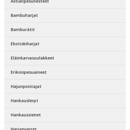
Astianpesunesteet
Bambuharjat
Bamburätit
Ekotiskiharjat
Eläinkarvasuulakkeet
Erikoispesuaineet
Hajunpoistajat
Hankauslevyt
Hankaussienet
Harjanvarret