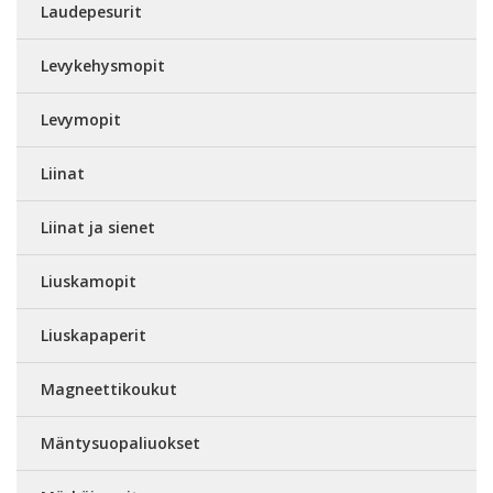
Laudepesurit
Levykehysmopit
Levymopit
Liinat
Liinat ja sienet
Liuskamopit
Liuskapaperit
Magneettikoukut
Mäntysuopaliuokset