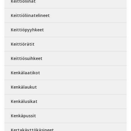
Keittiöliinat
Keittiöliinatelineet
Keittiöpyyhkeet
Keittiörätit
Keittiösuihkeet
Kenkälaatikot
Kenkälaukut
Kenkälusikat
Kenkäpussit
Kertakäyttökäsineet