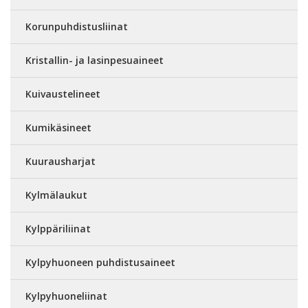
Korunpuhdistusliinat
Kristallin- ja lasinpesuaineet
Kuivaustelineet
Kumikäsineet
Kuurausharjat
Kylmälaukut
Kylppäriliinat
Kylpyhuoneen puhdistusaineet
Kylpyhuoneliinat