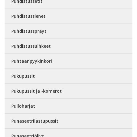
Puhdistussetit
Puhdistussienet
Puhdistussprayt
Puhdistussuihkeet
Puhtaanpyykinkori
Pukupussit
Pukupussit ja -komerot
Pulloharjat
Punaseetrilastupussit
Punaseetriöljyt