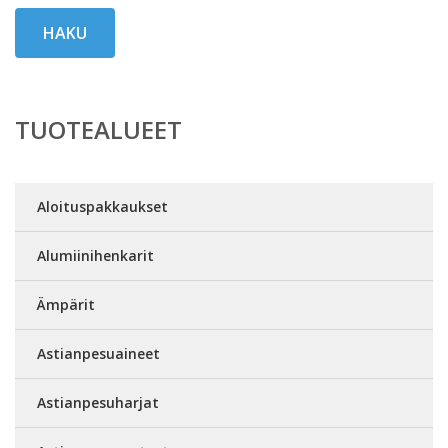
HAKU
TUOTEALUEET
Aloituspakkaukset
Alumiinihenkarit
Ämpärit
Astianpesuaineet
Astianpesuharjat