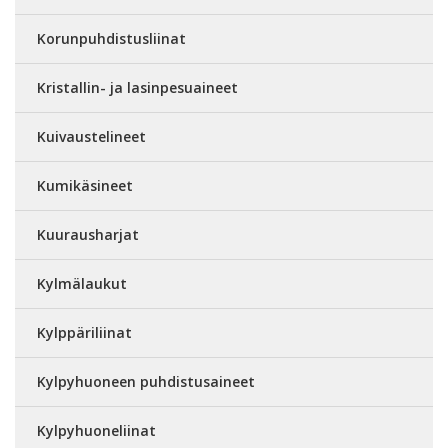
Korunpuhdistusliinat
Kristallin- ja lasinpesuaineet
Kuivaustelineet
Kumikäsineet
Kuurausharjat
Kylmälaukut
Kylppäriliinat
Kylpyhuoneen puhdistusaineet
Kylpyhuoneliinat