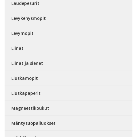
Laudepesurit
Levykehysmopit
Levymopit
Liinat
Liinat ja sienet
Liuskamopit
Liuskapaperit
Magneettikoukut
Mäntysuopaliuokset