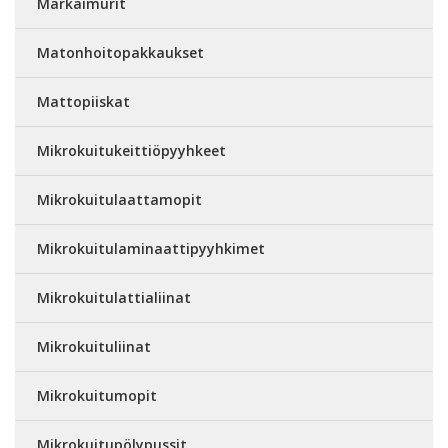
Märkäimurit
Matonhoitopakkaukset
Mattopiiskat
Mikrokuitukeittiöpyyhkeet
Mikrokuitulaattamopit
Mikrokuitulaminaattipyyhkimet
Mikrokuitulattialiinat
Mikrokuituliinat
Mikrokuitumopit
Mikrokuitupölypussit