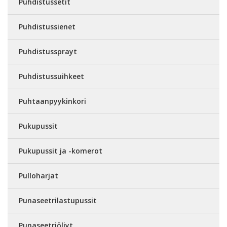
Puhdistussetit
Puhdistussienet
Puhdistussprayt
Puhdistussuihkeet
Puhtaanpyykinkori
Pukupussit
Pukupussit ja -komerot
Pulloharjat
Punaseetrilastupussit
Punaseetriöljyt