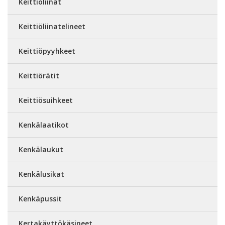
Keittiöliinat
Keittiöliinatelineet
Keittiöpyyhkeet
Keittiörätit
Keittiösuihkeet
Kenkälaatikot
Kenkälaukut
Kenkälusikat
Kenkäpussit
Kertakäyttökäsineet