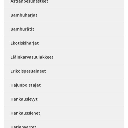
Astianpesunesteet
Bambuharjat
Bamburätit
Ekotiskiharjat
Eläinkarvasuulakkeet
Erikoispesuaineet
Hajunpoistajat
Hankauslevyt
Hankaussienet
Harjanvarret