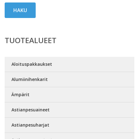
HAKU
TUOTEALUEET
Aloituspakkaukset
Alumiinihenkarit
Ämpärit
Astianpesuaineet
Astianpesuharjat