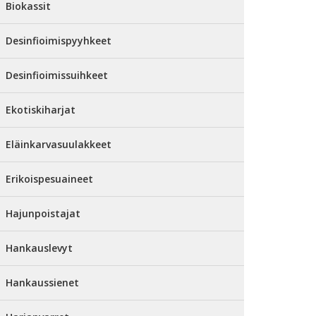
Biokassit
Desinfioimispyyhkeet
Desinfioimissuihkeet
Ekotiskiharjat
Eläinkarvasuulakkeet
Erikoispesuaineet
Hajunpoistajat
Hankauslevyt
Hankaussienet