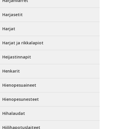
Harjanvarret
Harjasetit
Harjat
Harjat ja rikkalapiot
Heijastinnapit
Henkarit
Hienopesuaineet
Hienopesunesteet
Hihalaudat
Hiilihapotuslaiteet