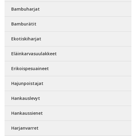
Bambuharjat
Bamburätit
Ekotiskiharjat
Eläinkarvasuulakkeet
Erikoispesuaineet
Hajunpoistajat
Hankauslevyt
Hankaussienet
Harjanvarret