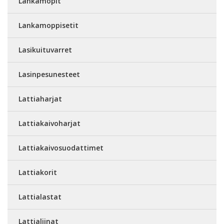
Lankamopit
Lankamoppisetit
Lasikuituvarret
Lasinpesunesteet
Lattiaharjat
Lattiakaivoharjat
Lattiakaivosuodattimet
Lattiakorit
Lattialastat
Lattialiinat