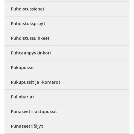
Puhdistussienet
Puhdistussprayt
Puhdistussuihkeet
Puhtaanpyykinkori
Pukupussit
Pukupussit ja -komerot
Pulloharjat
Punaseetrilastupussit
Punaseetriöljyt