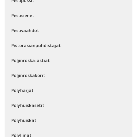
Pesupussit
Pesusienet
Pesuvaahdot
Pistorasianpuhdistajat
Poljinroska-astiat
Poljinroskakorit
Pölyharjat
Pölyhuiskasetit
Pölyhuiskat
Pölyliinat