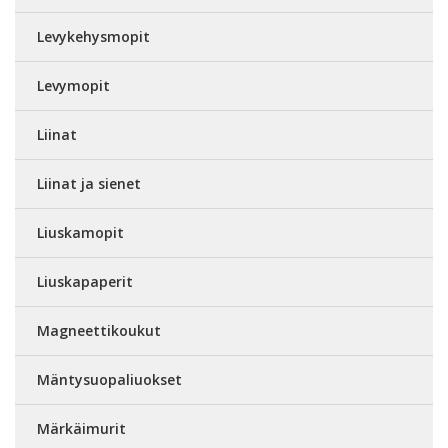
Levykehysmopit
Levymopit
Liinat
Liinat ja sienet
Liuskamopit
Liuskapaperit
Magneettikoukut
Mäntysuopaliuokset
Märkäimurit