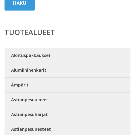
HAKU
TUOTEALUEET
Aloituspakkaukset
Alumiinihenkarit
Ämpärit
Astianpesuaineet
Astianpesuharjat
Astianpesunesteet