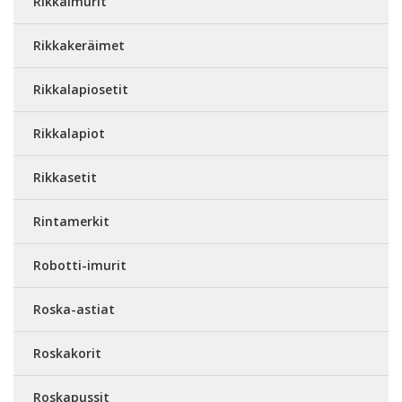
Rikkaimurit
Rikkakeräimet
Rikkalapiosetit
Rikkalapiot
Rikkasetit
Rintamerkit
Robotti-imurit
Roska-astiat
Roskakorit
Roskapussit