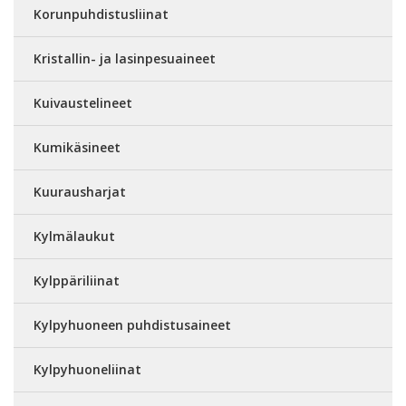
Korunpuhdistusliinat
Kristallin- ja lasinpesuaineet
Kuivaustelineet
Kumikäsineet
Kuurausharjat
Kylmälaukut
Kylppäriliinat
Kylpyhuoneen puhdistusaineet
Kylpyhuoneliinat