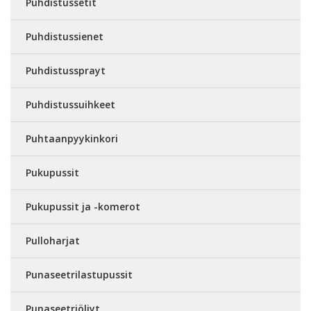
Puhdistussetit
Puhdistussienet
Puhdistussprayt
Puhdistussuihkeet
Puhtaanpyykinkori
Pukupussit
Pukupussit ja -komerot
Pulloharjat
Punaseetrilastupussit
Punaseetriöljyt