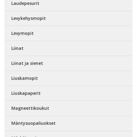
Laudepesurit
Levykehysmopit
Levymopit
Liinat
Liinat ja sienet
Liuskamopit
Liuskapaperit
Magneettikoukut
Mäntysuopaliuokset