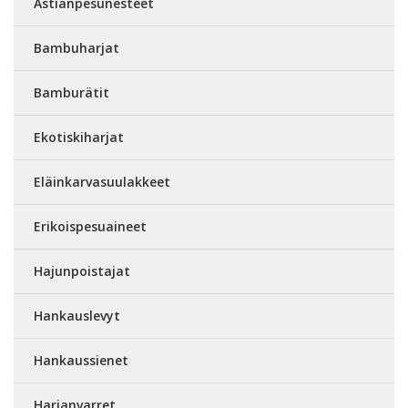
Astianpesunesteet
Bambuharjat
Bamburätit
Ekotiskiharjat
Eläinkarvasuulakkeet
Erikoispesuaineet
Hajunpoistajat
Hankauslevyt
Hankaussienet
Harjanvarret