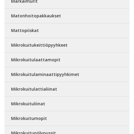
Märkäimurit
Matonhoitopakkaukset
Mattopiiskat
Mikrokuitukeittiöpyyhkeet
Mikrokuitulaattamopit
Mikrokuitulaminaattipyyhkimet
Mikrokuitulattialiinat
Mikrokuituliinat
Mikrokuitumopit
Mikrokuitupölypussit