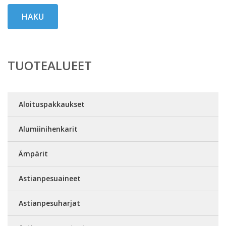
HAKU
TUOTEALUEET
Aloituspakkaukset
Alumiinihenkarit
Ämpärit
Astianpesuaineet
Astianpesuharjat