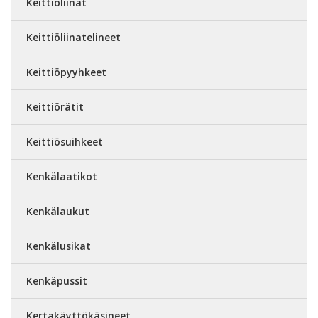
Keittiöliinat
Keittiöliinatelineet
Keittiöpyyhkeet
Keittiörätit
Keittiösuihkeet
Kenkälaatikot
Kenkälaukut
Kenkälusikat
Kenkäpussit
Kertakäyttökäsineet