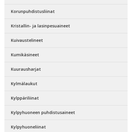
Korunpuhdistusliinat
Kristallin- ja lasinpesuaineet
Kuivaustelineet
Kumikäsineet
Kuurausharjat
Kylmälaukut
Kylppäriliinat
Kylpyhuoneen puhdistusaineet
Kylpyhuoneliinat