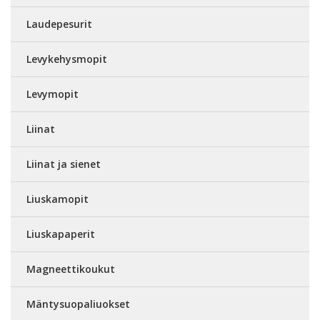
Laudepesurit
Levykehysmopit
Levymopit
Liinat
Liinat ja sienet
Liuskamopit
Liuskapaperit
Magneettikoukut
Mäntysuopaliuokset