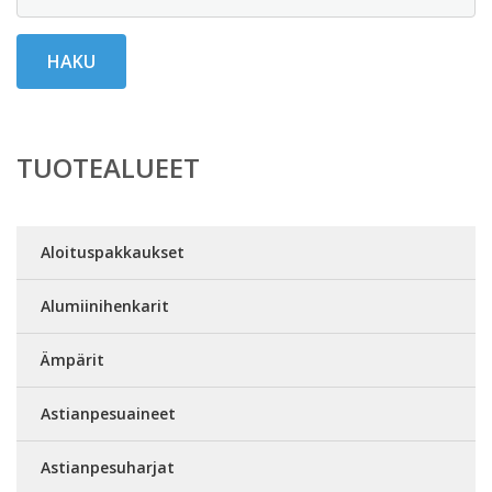
HAKU
TUOTEALUEET
Aloituspakkaukset
Alumiinihenkarit
Ämpärit
Astianpesuaineet
Astianpesuharjat