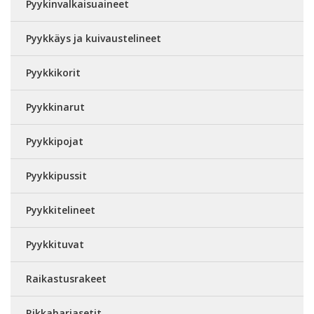
Pyykinvalkaisuaineet
Pyykkäys ja kuivaustelineet
Pyykkikorit
Pyykkinarut
Pyykkipojat
Pyykkipussit
Pyykkitelineet
Pyykkituvat
Raikastusrakeet
Rikkaharjasetit