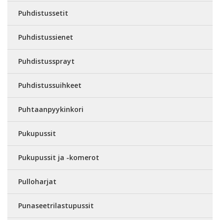
Puhdistussetit
Puhdistussienet
Puhdistussprayt
Puhdistussuihkeet
Puhtaanpyykinkori
Pukupussit
Pukupussit ja -komerot
Pulloharjat
Punaseetrilastupussit