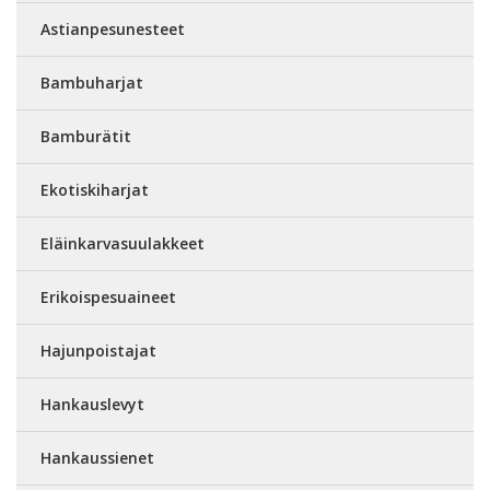
Astianpesunesteet
Bambuharjat
Bamburätit
Ekotiskiharjat
Eläinkarvasuulakkeet
Erikoispesuaineet
Hajunpoistajat
Hankauslevyt
Hankaussienet