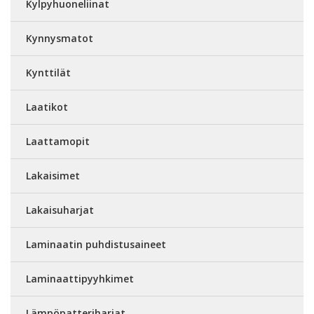
Kylpyhuoneliinat
Kynnysmatot
Kynttilät
Laatikot
Laattamopit
Lakaisimet
Lakaisuharjat
Laminaatin puhdistusaineet
Laminaattipyyhkimet
Lämpöpatteriharjat