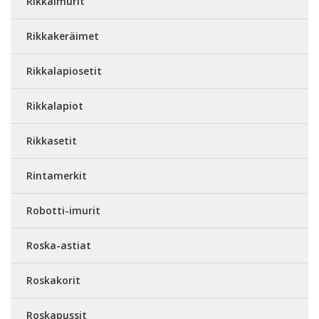
Rikkaimurit
Rikkakeräimet
Rikkalapiosetit
Rikkalapiot
Rikkasetit
Rintamerkit
Robotti-imurit
Roska-astiat
Roskakorit
Roskapussit