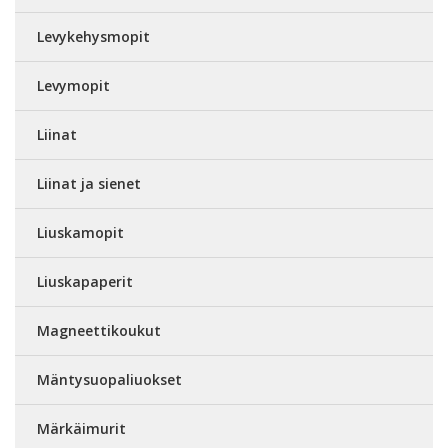
Levykehysmopit
Levymopit
Liinat
Liinat ja sienet
Liuskamopit
Liuskapaperit
Magneettikoukut
Mäntysuopaliuokset
Märkäimurit