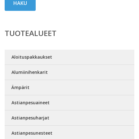
HAKU
TUOTEALUEET
Aloituspakkaukset
Alumiinihenkarit
Ämpärit
Astianpesuaineet
Astianpesuharjat
Astianpesunesteet