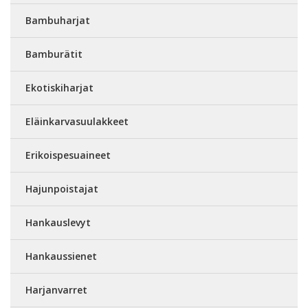
Bambuharjat
Bamburätit
Ekotiskiharjat
Eläinkarvasuulakkeet
Erikoispesuaineet
Hajunpoistajat
Hankauslevyt
Hankaussienet
Harjanvarret