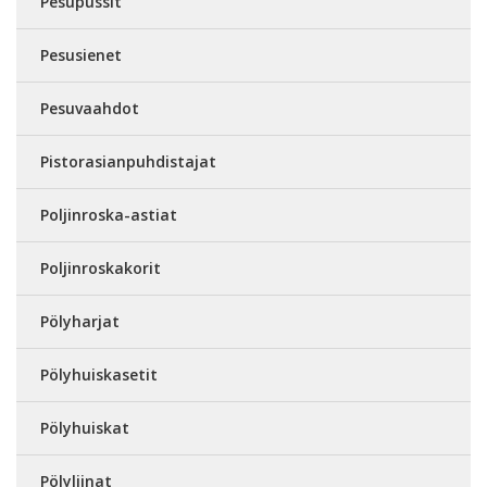
Pesupussit
Pesusienet
Pesuvaahdot
Pistorasianpuhdistajat
Poljinroska-astiat
Poljinroskakorit
Pölyharjat
Pölyhuiskasetit
Pölyhuiskat
Pölyliinat