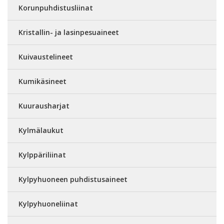
Korunpuhdistusliinat
Kristallin- ja lasinpesuaineet
Kuivaustelineet
Kumikäsineet
Kuurausharjat
Kylmälaukut
Kylppäriliinat
Kylpyhuoneen puhdistusaineet
Kylpyhuoneliinat