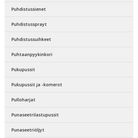
Puhdistussienet
Puhdistussprayt
Puhdistussuihkeet
Puhtaanpyykinkori
Pukupussit
Pukupussit ja -komerot
Pulloharjat
Punaseetrilastupussit
Punaseetriöljyt