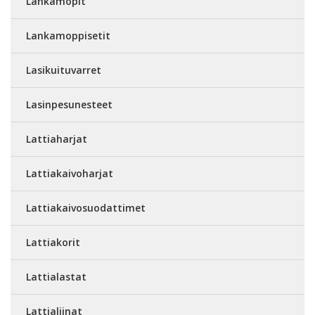
Lankamopit
Lankamoppisetit
Lasikuituvarret
Lasinpesunesteet
Lattiaharjat
Lattiakaivoharjat
Lattiakaivosuodattimet
Lattiakorit
Lattialastat
Lattialiinat