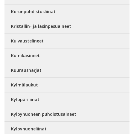
Korunpuhdistusliinat
Kristallin- ja lasinpesuaineet
Kuivaustelineet
Kumikäsineet
Kuurausharjat
Kylmälaukut
Kylppäriliinat
Kylpyhuoneen puhdistusaineet
Kylpyhuoneliinat