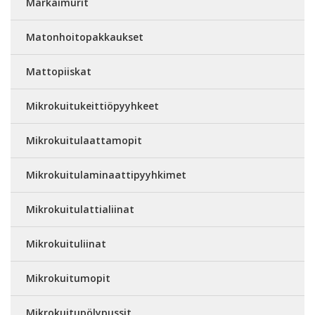
Märkäimurit
Matonhoitopakkaukset
Mattopiiskat
Mikrokuitukeittiöpyyhkeet
Mikrokuitulaattamopit
Mikrokuitulaminaattipyyhkimet
Mikrokuitulattialiinat
Mikrokuituliinat
Mikrokuitumopit
Mikrokuitupölypussit