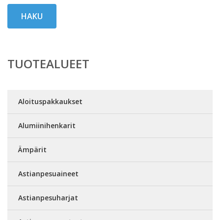
HAKU
TUOTEALUEET
Aloituspakkaukset
Alumiinihenkarit
Ämpärit
Astianpesuaineet
Astianpesuharjat