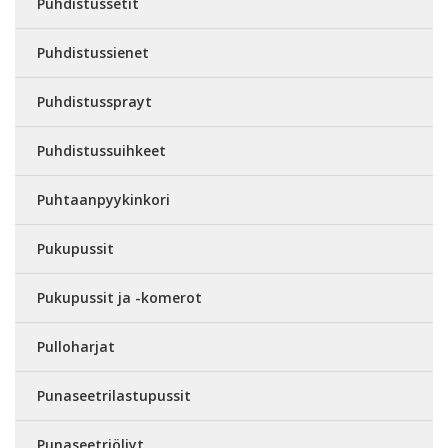
Puhdistussetit
Puhdistussienet
Puhdistussprayt
Puhdistussuihkeet
Puhtaanpyykinkori
Pukupussit
Pukupussit ja -komerot
Pulloharjat
Punaseetrilastupussit
Punaseetriöljyt