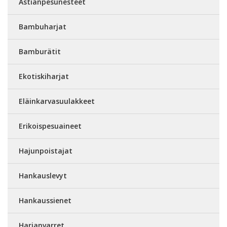
Astianpesunesteet
Bambuharjat
Bamburätit
Ekotiskiharjat
Eläinkarvasuulakkeet
Erikoispesuaineet
Hajunpoistajat
Hankauslevyt
Hankaussienet
Harjanvarret