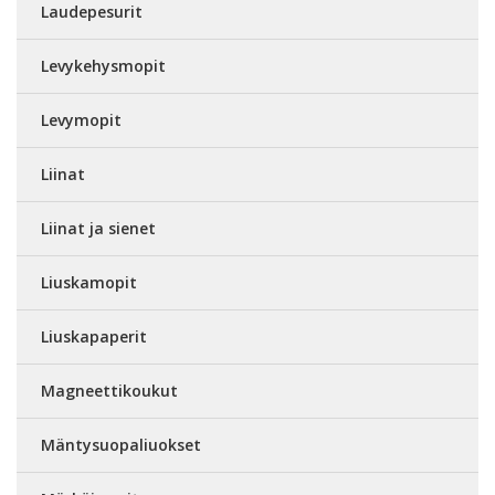
Laudepesurit
Levykehysmopit
Levymopit
Liinat
Liinat ja sienet
Liuskamopit
Liuskapaperit
Magneettikoukut
Mäntysuopaliuokset