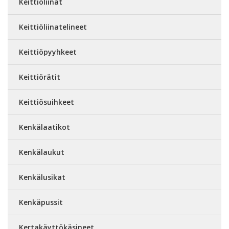
Keittiöliinat
Keittiöliinatelineet
Keittiöpyyhkeet
Keittiörätit
Keittiösuihkeet
Kenkälaatikot
Kenkälaukut
Kenkälusikat
Kenkäpussit
Kertakäyttökäsineet