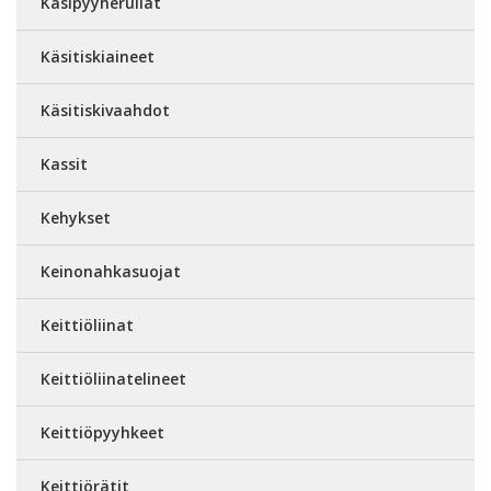
Käsipyyherullat
Käsitiskiaineet
Käsitiskivaahdot
Kassit
Kehykset
Keinonahkasuojat
Keittiöliinat
Keittiöliinatelineet
Keittiöpyyhkeet
Keittiörätit