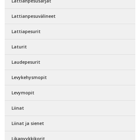
Lattianpesusarjat
Lattianpesuvälineet
Lattiapesurit
Laturit
Laudepesurit
Levykehysmopit
Levymopit
Liinat
Liinat ja sienet
Likapyykkikorit