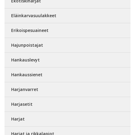
Ekotiskiharjat
Eläinkarvasuulakkeet
Erikoispesuaineet
Hajunpoistajat
Hankauslevyt
Hankaussienet
Harjanvarret
Harjasetit
Harjat
Harjat ja rikkalapiot