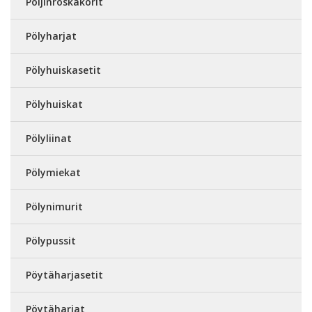
Poljinroskakorit
Pölyharjat
Pölyhuiskasetit
Pölyhuiskat
Pölyliinat
Pölymiekat
Pölynimurit
Pölypussit
Pöytäharjasetit
Pöytäharjat