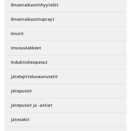
Ilmanraikastinhyytelöt
Ilmanraikastinsprayt
Imurit
Imusuulakkeet
Induktioliesipesut
Jätelajitteluvaunusetit
Jätepussit
Jätepussit ja -astiat
Jätesäkit