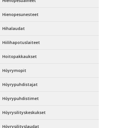
Hienopesuaineet
Hienopesunesteet
Hihalaudat
Hiilihapotuslaiteet
Hoitopakkaukset
Höyrymopit
Höyrypuhdistajat
Höyrypuhdistimet
Höyrysilityskeskukset
Höyrysilityslaudat