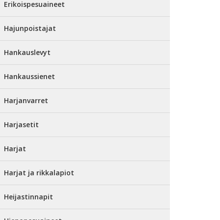
Erikoispesuaineet
Hajunpoistajat
Hankauslevyt
Hankaussienet
Harjanvarret
Harjasetit
Harjat
Harjat ja rikkalapiot
Heijastinnapit