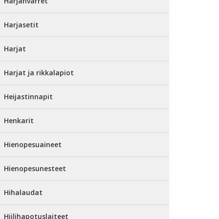
Harjanvarret
Harjasetit
Harjat
Harjat ja rikkalapiot
Heijastinnapit
Henkarit
Hienopesuaineet
Hienopesunesteet
Hihalaudat
Hiilihapotuslaiteet