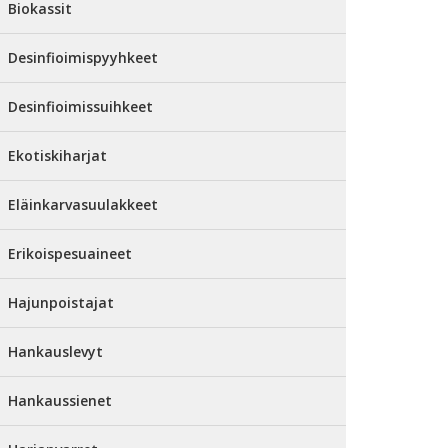
Biokassit
Desinfioimispyyhkeet
Desinfioimissuihkeet
Ekotiskiharjat
Eläinkarvasuulakkeet
Erikoispesuaineet
Hajunpoistajat
Hankauslevyt
Hankaussienet