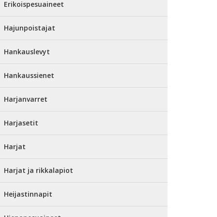
Erikoispesuaineet
Hajunpoistajat
Hankauslevyt
Hankaussienet
Harjanvarret
Harjasetit
Harjat
Harjat ja rikkalapiot
Heijastinnapit