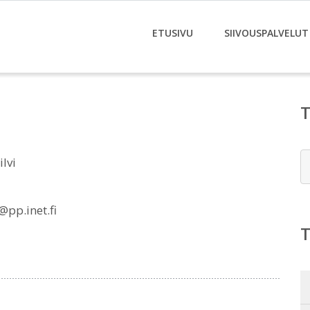
ETUSIVU
SIIVOUSPALVELUT
E
lvi
pp.inet.fi