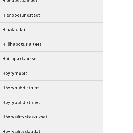
Hienopesuaineet
Hienopesunesteet
Hihalaudat
Hiilihapotuslaiteet
Hoitopakkaukset
Höyrymopit
Höyrypuhdistajat
Höyrypuhdistimet
Höyrysilityskeskukset
Höyrysilityslaudat