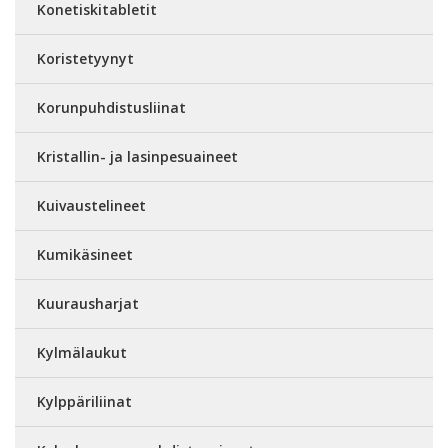
Konetiskitabletit
Koristetyynyt
Korunpuhdistusliinat
Kristallin- ja lasinpesuaineet
Kuivaustelineet
Kumikäsineet
Kuurausharjat
Kylmälaukut
Kylppäriliinat