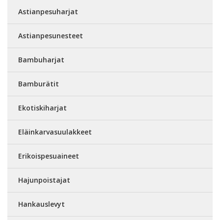
Astianpesuharjat
Astianpesunesteet
Bambuharjat
Bamburätit
Ekotiskiharjat
Eläinkarvasuulakkeet
Erikoispesuaineet
Hajunpoistajat
Hankauslevyt