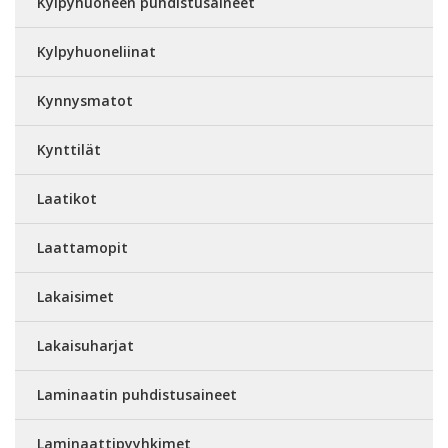
Kylpyhuoneen puhdistusaineet
Kylpyhuoneliinat
Kynnysmatot
Kynttilät
Laatikot
Laattamopit
Lakaisimet
Lakaisuharjat
Laminaatin puhdistusaineet
Laminaattipyyhkimet