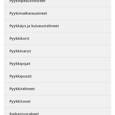
Pyykinpesutiivisteet
Pyykinvalkaisuaineet
Pyykkäys ja kuivaustelineet
Pyykkikorit
Pyykkinarut
Pyykkipojat
Pyykkipussit
Pyykkitelineet
Pyykkituvat
Raikastusrakeet