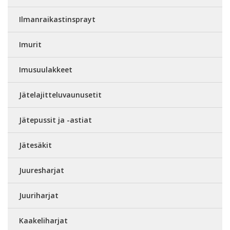
Ilmanraikastinsprayt
Imurit
Imusuulakkeet
Jätelajitteluvaunusetit
Jätepussit ja -astiat
Jätesäkit
Juuresharjat
Juuriharjat
Kaakeliharjat