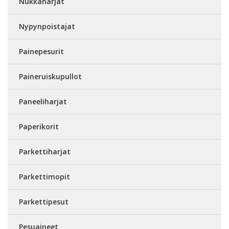
Nukkaharjat
Nypynpoistajat
Painepesurit
Paineruiskupullot
Paneeliharjat
Paperikorit
Parkettiharjat
Parkettimopit
Parkettipesut
Pesuaineet